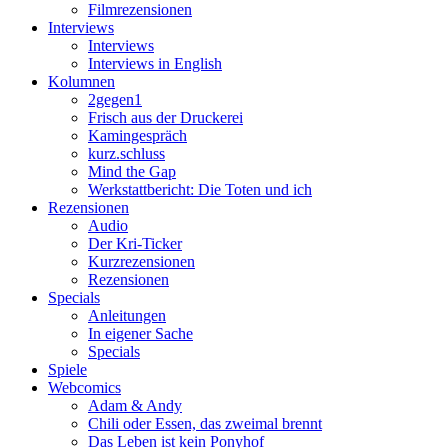
Filmrezensionen
Interviews
Interviews
Interviews in English
Kolumnen
2gegen1
Frisch aus der Druckerei
Kamingespräch
kurz.schluss
Mind the Gap
Werkstattbericht: Die Toten und ich
Rezensionen
Audio
Der Kri-Ticker
Kurzrezensionen
Rezensionen
Specials
Anleitungen
In eigener Sache
Specials
Spiele
Webcomics
Adam & Andy
Chili oder Essen, das zweimal brennt
Das Leben ist kein Ponyhof