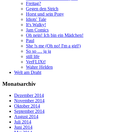
Freitag?
Gegen den Strich
Horst und sein Pony
Idiots' Tale
It's Walky!
Jam Comics
Oh nein! Ich bin ein Mädchen!
Paul
She !s me (Oh no! I'm a girl!)
So so … ja ja
still life
VerFLIXt!
Wahre Helden
Welt am Draht
Monatsarchiv
Dezember 2014
November 2014
Oktober 2014
September 2014
August 2014
Juli 2014
Juni 2014