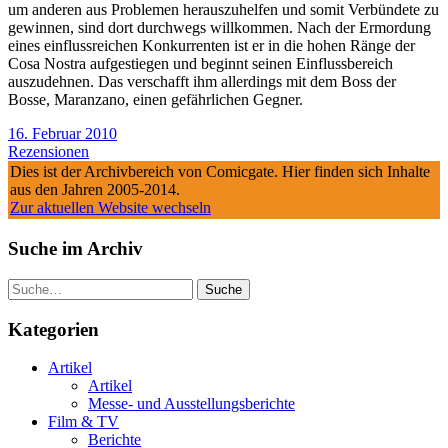
um anderen aus Problemen herauszuhelfen und somit Verbündete zu
gewinnen, sind dort durchwegs willkommen. Nach der Ermordung
eines einflussreichen Konkurrenten ist er in die hohen Ränge der
Cosa Nostra aufgestiegen und beginnt seinen Einflussbereich
auszudehnen. Das verschafft ihm allerdings mit dem Boss der
Bosse, Maranzano, einen gefährlichen Gegner.
16. Februar 2010
Rezensionen
Dies ist der Archivbereich von Comicgate. Hier finden sich Inhalte
aus den Jahren 2005-2014.
Zur aktuellen Website wechseln
Suche im Archiv
Suche
Kategorien
Artikel
Artikel
Messe- und Ausstellungsberichte
Film & TV
Berichte