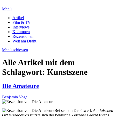
Menü
Artikel
Film & TV
Interviews
Kolumnen
Rezensionen
Welt am Draht
Menü schiessen
Alle Artikel mit dem
Schlagwort:
Kunstszene
Die Amateure
Benjamin Vogt
Bei seinem Debütwerk
Am falschen
Ort
(Reprodukt) stürzte sich der belgische Zeichner Brecht Evens