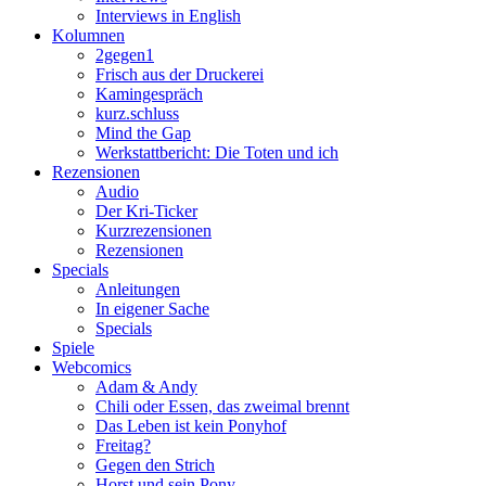
Interviews in English
Kolumnen
2gegen1
Frisch aus der Druckerei
Kamingespräch
kurz.schluss
Mind the Gap
Werkstattbericht: Die Toten und ich
Rezensionen
Audio
Der Kri-Ticker
Kurzrezensionen
Rezensionen
Specials
Anleitungen
In eigener Sache
Specials
Spiele
Webcomics
Adam & Andy
Chili oder Essen, das zweimal brennt
Das Leben ist kein Ponyhof
Freitag?
Gegen den Strich
Horst und sein Pony