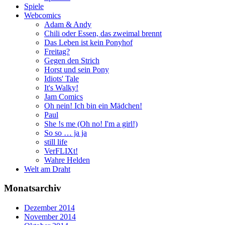
Spiele
Webcomics
Adam & Andy
Chili oder Essen, das zweimal brennt
Das Leben ist kein Ponyhof
Freitag?
Gegen den Strich
Horst und sein Pony
Idiots' Tale
It's Walky!
Jam Comics
Oh nein! Ich bin ein Mädchen!
Paul
She !s me (Oh no! I'm a girl!)
So so … ja ja
still life
VerFLIXt!
Wahre Helden
Welt am Draht
Monatsarchiv
Dezember 2014
November 2014