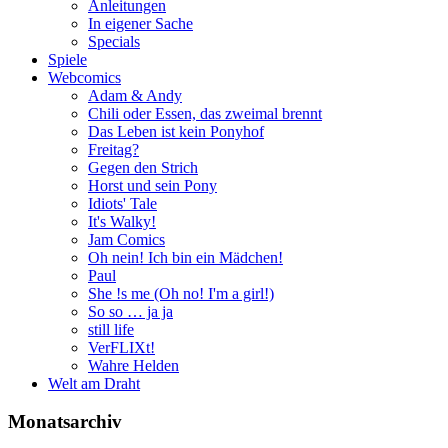
Anleitungen
In eigener Sache
Specials
Spiele
Webcomics
Adam & Andy
Chili oder Essen, das zweimal brennt
Das Leben ist kein Ponyhof
Freitag?
Gegen den Strich
Horst und sein Pony
Idiots' Tale
It's Walky!
Jam Comics
Oh nein! Ich bin ein Mädchen!
Paul
She !s me (Oh no! I'm a girl!)
So so … ja ja
still life
VerFLIXt!
Wahre Helden
Welt am Draht
Monatsarchiv