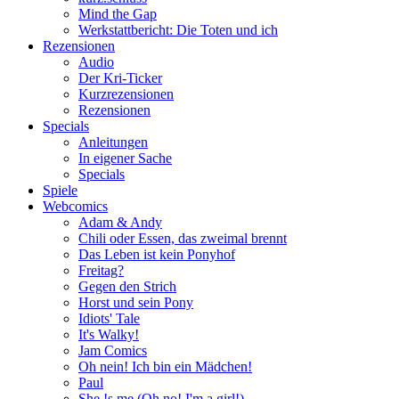
Mind the Gap
Werkstattbericht: Die Toten und ich
Rezensionen
Audio
Der Kri-Ticker
Kurzrezensionen
Rezensionen
Specials
Anleitungen
In eigener Sache
Specials
Spiele
Webcomics
Adam & Andy
Chili oder Essen, das zweimal brennt
Das Leben ist kein Ponyhof
Freitag?
Gegen den Strich
Horst und sein Pony
Idiots' Tale
It's Walky!
Jam Comics
Oh nein! Ich bin ein Mädchen!
Paul
She !s me (Oh no! I'm a girl!)