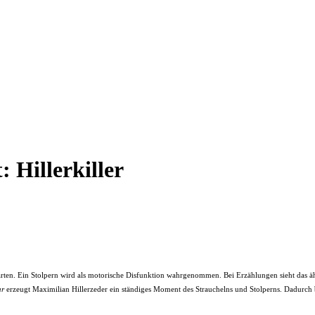
t:
Hillerkiller
en. Ein Stolpern wird als motorische Disfunktion wahrgenommen. Bei Erzählungen sieht das ähnl
ar
erzeugt Maximilian Hillerzeder ein ständiges Moment des Strauchelns und Stolperns. Dadurch bew