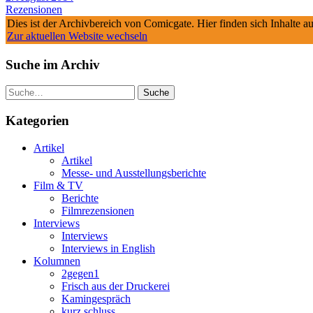
Rezensionen
Dies ist der Archivbereich von Comicgate. Hier finden sich Inhalte 
Zur aktuellen Website wechseln
Suche im Archiv
Suche
Kategorien
Artikel
Artikel
Messe- und Ausstellungsberichte
Film & TV
Berichte
Filmrezensionen
Interviews
Interviews
Interviews in English
Kolumnen
2gegen1
Frisch aus der Druckerei
Kamingespräch
kurz.schluss