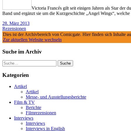
Victoria Francés gilt seit einigen Jahren als Star der
Band und ergänzt sie um die Kurzgeschichte „Angel Wings“, welche d
28. März 2013
Rezensionen
Dies ist der Archivbereich von Comicgate. Hier finden sich Inhalte 
Zur aktuellen Website wechseln
Suche im Archiv
Suche
Kategorien
Artikel
Artikel
Messe- und Ausstellungsberichte
Film & TV
Berichte
Filmrezensionen
Interviews
Interviews
Interviews in English