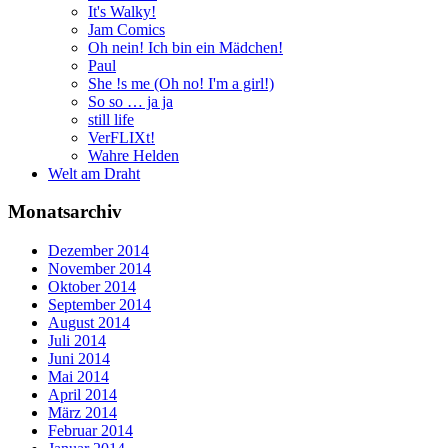
It's Walky!
Jam Comics
Oh nein! Ich bin ein Mädchen!
Paul
She !s me (Oh no! I'm a girl!)
So so … ja ja
still life
VerFLIXt!
Wahre Helden
Welt am Draht
Monatsarchiv
Dezember 2014
November 2014
Oktober 2014
September 2014
August 2014
Juli 2014
Juni 2014
Mai 2014
April 2014
März 2014
Februar 2014