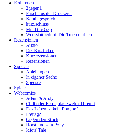
Kolumnen
2gegen1
Frisch aus der Druckerei
Kamingespräch
kurz.schluss
Mind the Gap
Werkstattbericht: Die Toten und ich
Rezensionen
Audio
Der Kri-Ticker
Kurzrezensionen
Rezensionen
Specials
Anleitungen
In eigener Sache
Specials
Spiele
Webcomics
Adam & Andy
Chili oder Essen, das zweimal brennt
Das Leben ist kein Ponyhof
Freitag?
Gegen den Strich
Horst und sein Pony
Idiots' Tale