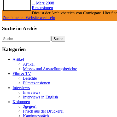
1. März 2008
Rezensionen
Dies ist der Archivbereich von Comicgate. Hier fin
Zur aktuellen Website wechseln
Suche im Archiv
Suche
Kategorien
Artikel
Artikel
Messe- und Ausstellungsberichte
Film & TV
Berichte
Filmrezensionen
Interviews
Interviews
Interviews in English
Kolumnen
2gegen1
Frisch aus der Druckerei
Kamingespräch