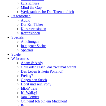
kurz.schluss
Mind the Gap
Werkstattbericht: Die Toten und ich
Rezensionen
Audio
Der Kri-Ticker
Kurzrezensionen
Rezensionen
Specials
Anleitungen
In eigener Sache
Specials
Spiele
Webcomics
Adam & Andy
Chili oder Essen, das zweimal brennt
Das Leben ist kein Ponyhof
Freitag?
Gegen den Strich
Horst und sein Pony
Idiots' Tale
It's Walky!
Jam Comics
Oh nein! Ich bin ein Mädchen!
Paul