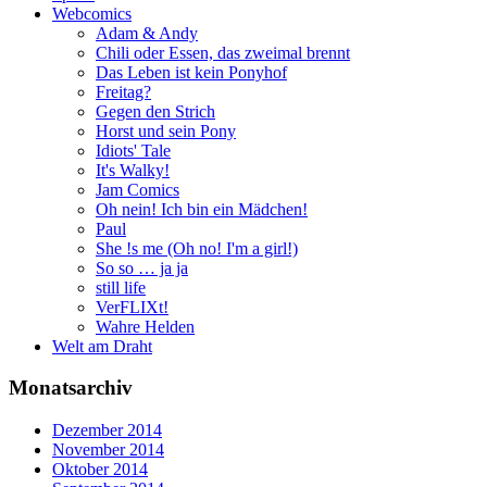
Webcomics
Adam & Andy
Chili oder Essen, das zweimal brennt
Das Leben ist kein Ponyhof
Freitag?
Gegen den Strich
Horst und sein Pony
Idiots' Tale
It's Walky!
Jam Comics
Oh nein! Ich bin ein Mädchen!
Paul
She !s me (Oh no! I'm a girl!)
So so … ja ja
still life
VerFLIXt!
Wahre Helden
Welt am Draht
Monatsarchiv
Dezember 2014
November 2014
Oktober 2014