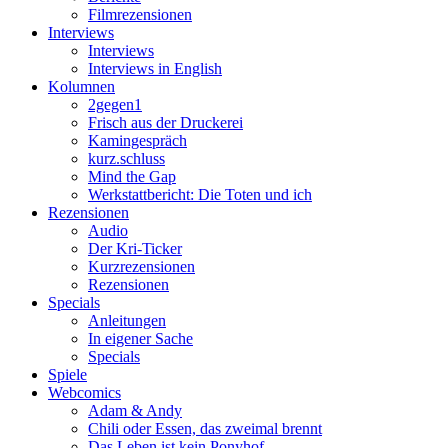
Filmrezensionen
Interviews
Interviews
Interviews in English
Kolumnen
2gegen1
Frisch aus der Druckerei
Kamingespräch
kurz.schluss
Mind the Gap
Werkstattbericht: Die Toten und ich
Rezensionen
Audio
Der Kri-Ticker
Kurzrezensionen
Rezensionen
Specials
Anleitungen
In eigener Sache
Specials
Spiele
Webcomics
Adam & Andy
Chili oder Essen, das zweimal brennt
Das Leben ist kein Ponyhof