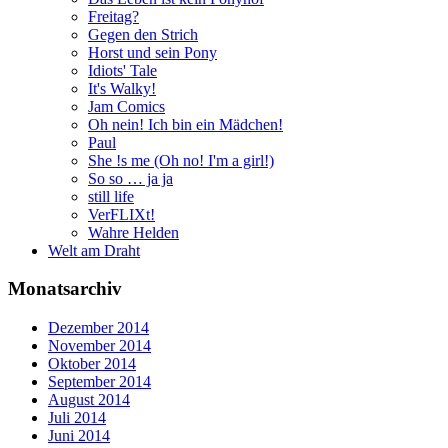
Freitag?
Gegen den Strich
Horst und sein Pony
Idiots' Tale
It's Walky!
Jam Comics
Oh nein! Ich bin ein Mädchen!
Paul
She !s me (Oh no! I'm a girl!)
So so … ja ja
still life
VerFLIXt!
Wahre Helden
Welt am Draht
Monatsarchiv
Dezember 2014
November 2014
Oktober 2014
September 2014
August 2014
Juli 2014
Juni 2014