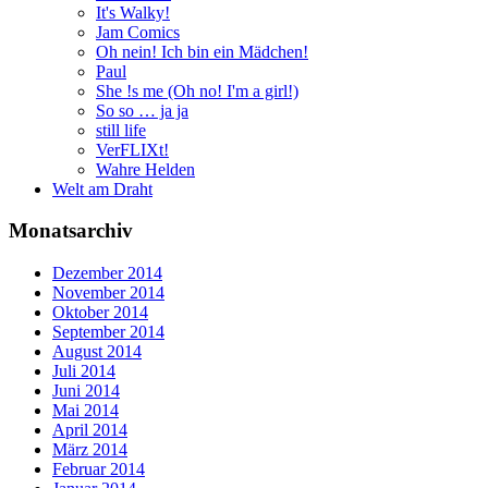
It's Walky!
Jam Comics
Oh nein! Ich bin ein Mädchen!
Paul
She !s me (Oh no! I'm a girl!)
So so … ja ja
still life
VerFLIXt!
Wahre Helden
Welt am Draht
Monatsarchiv
Dezember 2014
November 2014
Oktober 2014
September 2014
August 2014
Juli 2014
Juni 2014
Mai 2014
April 2014
März 2014
Februar 2014