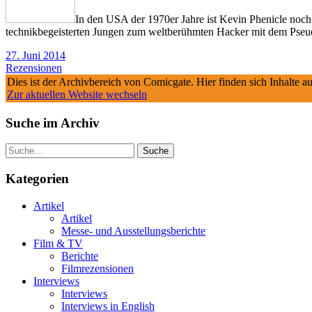
In den USA der 1970er Jahre ist Kevin Phenicle noch e
technikbegeisterten Jungen zum weltberühmten Hacker mit dem Ps
27. Juni 2014
Rezensionen
Dies ist der Archivbereich von Comicgate. Hier finden sich Inhalte 
Zur aktuellen Website wechseln
Suche im Archiv
Suche
Kategorien
Artikel
Artikel
Messe- und Ausstellungsberichte
Film & TV
Berichte
Filmrezensionen
Interviews
Interviews
Interviews in English