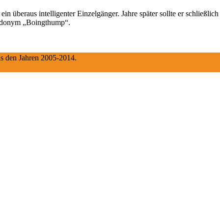
in überaus intelligenter Einzelgänger. Jahre später sollte er schließl
eudonym „Boingthump“.
aus den Jahren 2005-2014.