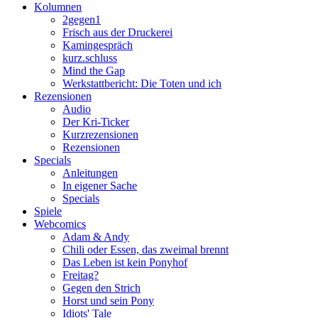
Kolumnen
2gegen1
Frisch aus der Druckerei
Kamingespräch
kurz.schluss
Mind the Gap
Werkstattbericht: Die Toten und ich
Rezensionen
Audio
Der Kri-Ticker
Kurzrezensionen
Rezensionen
Specials
Anleitungen
In eigener Sache
Specials
Spiele
Webcomics
Adam & Andy
Chili oder Essen, das zweimal brennt
Das Leben ist kein Ponyhof
Freitag?
Gegen den Strich
Horst und sein Pony
Idiots' Tale