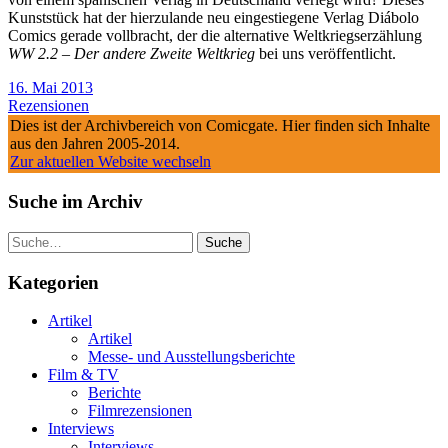
Kunststück hat der hierzulande neu eingestiegene Verlag Diábolo
Comics gerade vollbracht, der die alternative Weltkriegserzählung
WW 2.2 – Der andere Zweite Weltkrieg
bei uns veröffentlicht.
16. Mai 2013
Rezensionen
Dies ist der Archivbereich von Comicgate. Hier finden sich Inhalte
aus den Jahren 2005-2014.
Zur aktuellen Website wechseln
Suche im Archiv
Suche
Kategorien
Artikel
Artikel
Messe- und Ausstellungsberichte
Film & TV
Berichte
Filmrezensionen
Interviews
Interviews