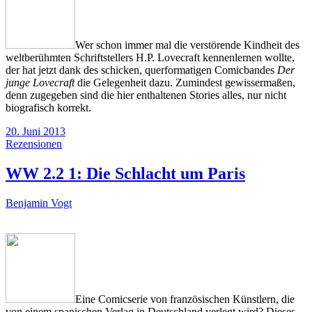
Wer schon immer mal die verstörende Kindheit des
weltberühmten Schriftstellers H.P. Lovecraft kennenlernen wollte,
der hat jetzt dank des schicken, querformatigen Comicbandes
Der
junge Lovecraft
die Gelegenheit dazu. Zumindest gewissermaßen,
denn zugegeben sind die hier enthaltenen Stories alles, nur nicht
biografisch korrekt.
20. Juni 2013
Rezensionen
WW 2.2 1: Die Schlacht um Paris
Benjamin Vogt
Eine Comicserie von französischen Künstlern, die
von einem spanischen Verlag in Deutschland verlegt wird? Dieses