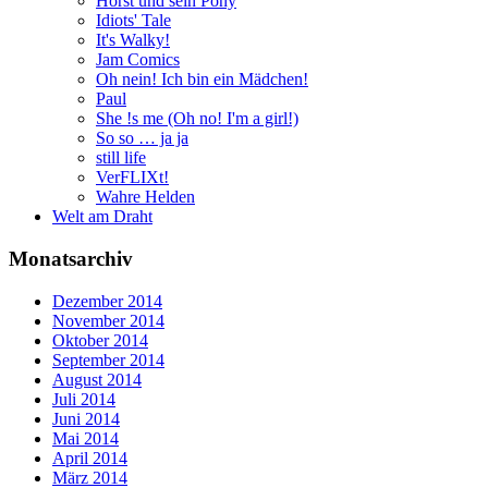
Horst und sein Pony
Idiots' Tale
It's Walky!
Jam Comics
Oh nein! Ich bin ein Mädchen!
Paul
She !s me (Oh no! I'm a girl!)
So so … ja ja
still life
VerFLIXt!
Wahre Helden
Welt am Draht
Monatsarchiv
Dezember 2014
November 2014
Oktober 2014
September 2014
August 2014
Juli 2014
Juni 2014
Mai 2014
April 2014
März 2014