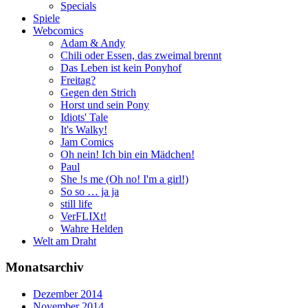
Specials
Spiele
Webcomics
Adam & Andy
Chili oder Essen, das zweimal brennt
Das Leben ist kein Ponyhof
Freitag?
Gegen den Strich
Horst und sein Pony
Idiots' Tale
It's Walky!
Jam Comics
Oh nein! Ich bin ein Mädchen!
Paul
She !s me (Oh no! I'm a girl!)
So so … ja ja
still life
VerFLIXt!
Wahre Helden
Welt am Draht
Monatsarchiv
Dezember 2014
November 2014