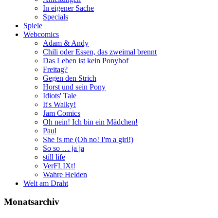
In eigener Sache
Specials
Spiele
Webcomics
Adam & Andy
Chili oder Essen, das zweimal brennt
Das Leben ist kein Ponyhof
Freitag?
Gegen den Strich
Horst und sein Pony
Idiots' Tale
It's Walky!
Jam Comics
Oh nein! Ich bin ein Mädchen!
Paul
She !s me (Oh no! I'm a girl!)
So so … ja ja
still life
VerFLIXt!
Wahre Helden
Welt am Draht
Monatsarchiv