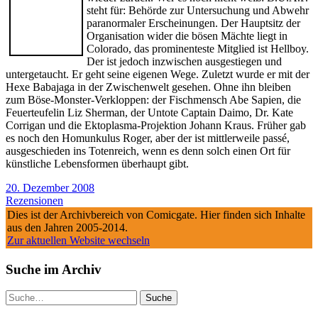
steht für: Behörde zur Untersuchung und Abwehr
paranormaler Erscheinungen. Der Hauptsitz der
Organisation wider die bösen Mächte liegt in
Colorado, das prominenteste Mitglied ist Hellboy.
Der ist jedoch inzwischen ausgestiegen und
untergetaucht. Er geht seine eigenen Wege. Zuletzt wurde er mit der
Hexe Babajaga in der Zwischenwelt gesehen. Ohne ihn bleiben
zum Böse-Monster-Verkloppen: der Fischmensch Abe Sapien, die
Feuerteufelin Liz Sherman, der Untote Captain Daimo, Dr. Kate
Corrigan und die Ektoplasma-Projektion Johann Kraus. Früher gab
es noch den Homunkulus Roger, aber der ist mittlerweile passé,
ausgeschieden ins Totenreich, wenn es denn solch einen Ort für
künstliche Lebensformen überhaupt gibt.
20. Dezember 2008
Rezensionen
Dies ist der Archivbereich von Comicgate. Hier finden sich Inhalte
aus den Jahren 2005-2014.
Zur aktuellen Website wechseln
Suche im Archiv
Suche