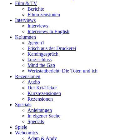
Film & TV
Berichte
Filmrezensionen
Interviews
Interviews
Interviews in English
Kolumnen
2gegen1
Frisch aus der Druckerei
Kamingespräch
kurz.schluss
Mind the Gap
Werkstattbericht: Die Toten und ich
Rezensionen
Audio
Der Kri-Ticker
Kurzrezensionen
Rezensionen
Specials
Anleitungen
In eigener Sache
Specials
Spiele
Webcomics
Adam & Andy