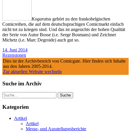
Kogaratsu
gehört zu den frankobelgischen
Comicreihen, die auf dem deutschsprachigen Comicmarkt einfach
nicht tot zu kriegen sind. Und das ist angesichts der hohen Qualität
der Serie von Autor Bosse (i.e. Serge Bosmans) und Zeichner
Michetz (i.e. Marc Degroide) auch gut so.
14. Juni 2014
Rezensionen
Dies ist der Archivbereich von Comicgate. Hier finden sich Inhalte
aus den Jahren 2005-2014.
Zur aktuellen Website wechseln
Suche im Archiv
Suche
Kategorien
Artikel
Artikel
Messe- und Ausstellungsberichte