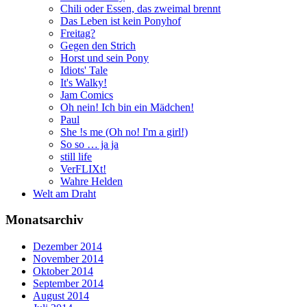
Chili oder Essen, das zweimal brennt
Das Leben ist kein Ponyhof
Freitag?
Gegen den Strich
Horst und sein Pony
Idiots' Tale
It's Walky!
Jam Comics
Oh nein! Ich bin ein Mädchen!
Paul
She !s me (Oh no! I'm a girl!)
So so … ja ja
still life
VerFLIXt!
Wahre Helden
Welt am Draht
Monatsarchiv
Dezember 2014
November 2014
Oktober 2014
September 2014
August 2014