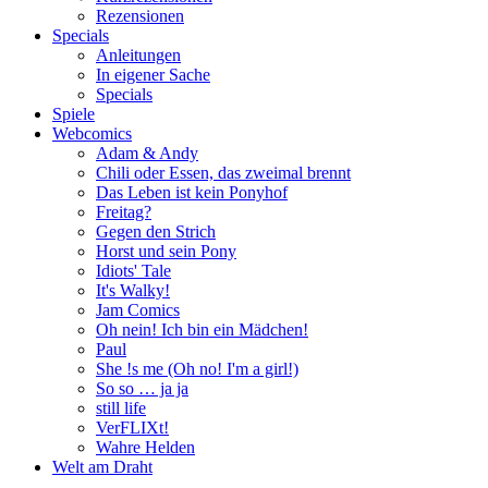
Rezensionen
Specials
Anleitungen
In eigener Sache
Specials
Spiele
Webcomics
Adam & Andy
Chili oder Essen, das zweimal brennt
Das Leben ist kein Ponyhof
Freitag?
Gegen den Strich
Horst und sein Pony
Idiots' Tale
It's Walky!
Jam Comics
Oh nein! Ich bin ein Mädchen!
Paul
She !s me (Oh no! I'm a girl!)
So so … ja ja
still life
VerFLIXt!
Wahre Helden
Welt am Draht