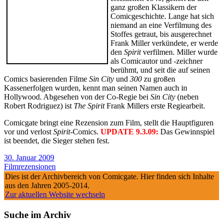
ganz großen Klassikern der
Comicgeschichte. Lange hat sich
niemand an eine Verfilmung des
Stoffes getraut, bis ausgerechnet
Frank Miller verkündete, er werde
den
Spirit
verfilmen. Miller wurde
als Comicautor und -zeichner
berühmt, und seit die auf seinen
Comics basierenden Filme
Sin City
und
300
zu großen
Kassenerfolgen wurden, kennt man seinen Namen auch in
Hollywood. Abgesehen von der Co-Regie bei
Sin City
(neben
Robert Rodriguez) ist
The Spirit
Frank Millers erste Regiearbeit.
Comicgate bringt eine Rezension zum Film, stellt die Hauptfiguren
vor und verlost
Spirit
-Comics.
UPDATE 9.3.09:
Das Gewinnspiel
ist beendet, die Sieger stehen fest.
30. Januar 2009
Filmrezensionen
Dies ist der Archivbereich von Comicgate. Hier finden sich Inhalte
aus den Jahren 2005-2014.
Zur aktuellen Website wechseln
Suche im Archiv