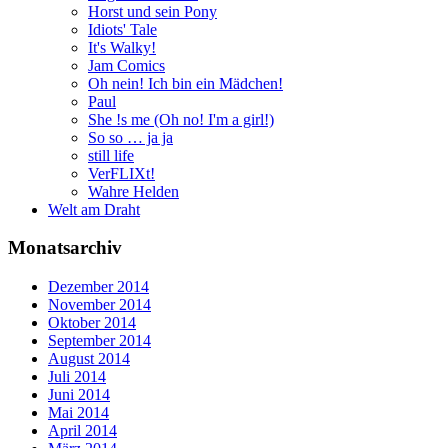
Horst und sein Pony
Idiots' Tale
It's Walky!
Jam Comics
Oh nein! Ich bin ein Mädchen!
Paul
She !s me (Oh no! I'm a girl!)
So so … ja ja
still life
VerFLIXt!
Wahre Helden
Welt am Draht
Monatsarchiv
Dezember 2014
November 2014
Oktober 2014
September 2014
August 2014
Juli 2014
Juni 2014
Mai 2014
April 2014