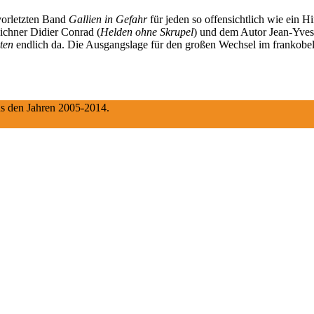
vorletzten Band
Gallien in Gefahr
für jeden so offensichtlich wie ein H
eichner Didier Conrad (
Helden ohne Skrupel
) und dem Autor Jean-Yves 
kten
endlich da. Die Ausgangslage für den großen Wechsel im frankobel
aus den Jahren 2005-2014.