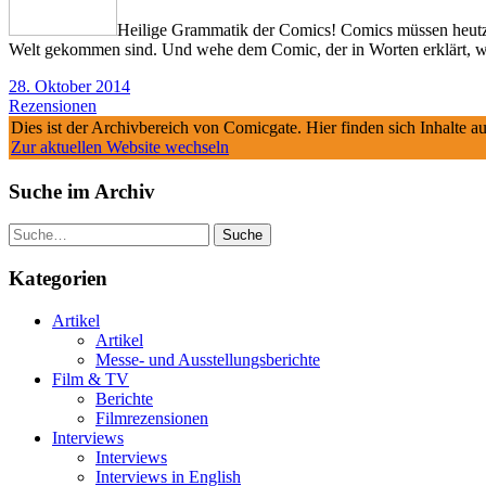
Heilige Grammatik der Comics! Comics müssen heutzuta
Welt gekommen sind. Und wehe dem Comic, der in Worten erklärt, was
28. Oktober 2014
Rezensionen
Dies ist der Archivbereich von Comicgate. Hier finden sich Inhalte 
Zur aktuellen Website wechseln
Suche im Archiv
Suche
Kategorien
Artikel
Artikel
Messe- und Ausstellungsberichte
Film & TV
Berichte
Filmrezensionen
Interviews
Interviews
Interviews in English