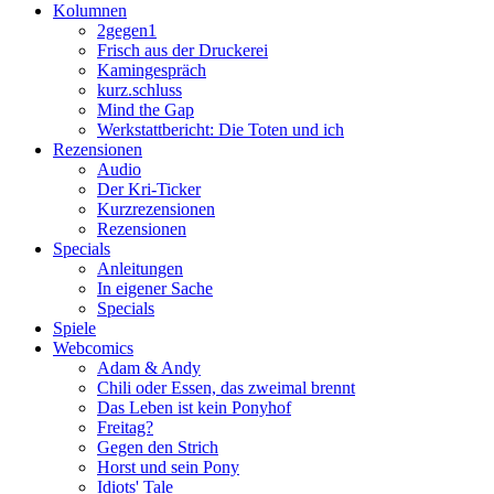
Kolumnen
2gegen1
Frisch aus der Druckerei
Kamingespräch
kurz.schluss
Mind the Gap
Werkstattbericht: Die Toten und ich
Rezensionen
Audio
Der Kri-Ticker
Kurzrezensionen
Rezensionen
Specials
Anleitungen
In eigener Sache
Specials
Spiele
Webcomics
Adam & Andy
Chili oder Essen, das zweimal brennt
Das Leben ist kein Ponyhof
Freitag?
Gegen den Strich
Horst und sein Pony
Idiots' Tale