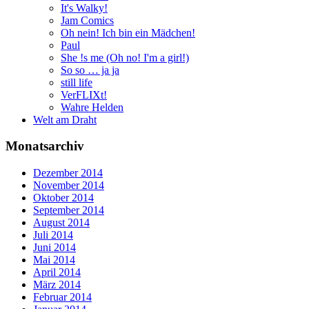
It's Walky!
Jam Comics
Oh nein! Ich bin ein Mädchen!
Paul
She !s me (Oh no! I'm a girl!)
So so … ja ja
still life
VerFLIXt!
Wahre Helden
Welt am Draht
Monatsarchiv
Dezember 2014
November 2014
Oktober 2014
September 2014
August 2014
Juli 2014
Juni 2014
Mai 2014
April 2014
März 2014
Februar 2014