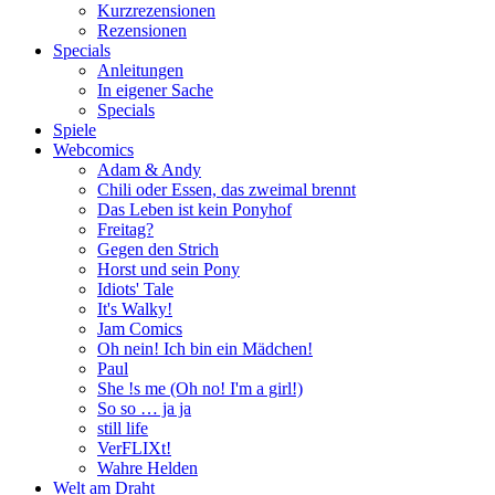
Kurzrezensionen
Rezensionen
Specials
Anleitungen
In eigener Sache
Specials
Spiele
Webcomics
Adam & Andy
Chili oder Essen, das zweimal brennt
Das Leben ist kein Ponyhof
Freitag?
Gegen den Strich
Horst und sein Pony
Idiots' Tale
It's Walky!
Jam Comics
Oh nein! Ich bin ein Mädchen!
Paul
She !s me (Oh no! I'm a girl!)
So so … ja ja
still life
VerFLIXt!
Wahre Helden
Welt am Draht