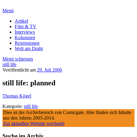
Menü
Artikel
Film & TV
Interviews
Kolumnen
Rezensionen
Welt am Draht
Menü schiessen
still life
Veröffentlicht am
29. Juli 2006
still life: planned
Thomas Kögel
Kategorie:
still life
Dies ist der Archivbereich von Comicgate. Hier finden sich Inhalte
aus den Jahren 2005-2014.
Zur aktuellen Website wechseln
Suche im Archiv