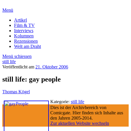
Menü
Artikel
Film & TV
Interviews
Kolumnen
Rezensionen
Welt am Draht
Menü schiessen
still life
Veröffentlicht am
21. Oktober 2006
still life: gay people
Thomas Kögel
Kategorie:
still life
Dies ist der Archivbereich von
Comicgate. Hier finden sich Inhalte aus
den Jahren 2005-2014.
Zur aktuellen Website wechseln