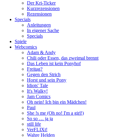
Der Kri-Ticker
Kurzrezensionen
Rezensionen
Specials
Anleitungen
In eigener Sache
Specials
Spiele
Webcomics
Adam & Andy
Chili oder Essen, das zweimal brennt
Das Leben ist kein Ponyhof
Freitag?
Gegen den Strich
Horst und sein Pony
Idiots' Tale
It's Walky!
Jam Comics
Oh nein! Ich bin ein Mädchen!
Paul
She !s me (Oh no! I'm a girl!)
So so … ja ja
still life
VerFLIXt!
Wahre Helden