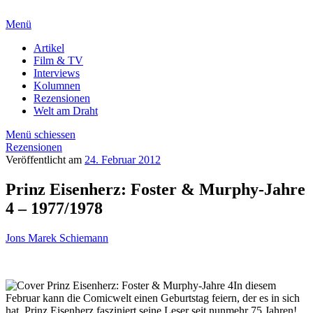
Menü
Artikel
Film & TV
Interviews
Kolumnen
Rezensionen
Welt am Draht
Menü schiessen
Rezensionen
Veröffentlicht am
24. Februar 2012
Prinz Eisenherz: Foster & Murphy-Jahre
4 – 1977/1978
Jons Marek Schiemann
In diesem
Februar kann die Comicwelt einen Geburtstag feiern, der es in sich
hat. Prinz Eisenherz fasziniert seine Leser seit nunmehr 75 Jahren!