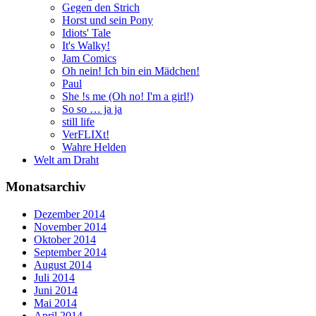
Gegen den Strich
Horst und sein Pony
Idiots' Tale
It's Walky!
Jam Comics
Oh nein! Ich bin ein Mädchen!
Paul
She !s me (Oh no! I'm a girl!)
So so … ja ja
still life
VerFLIXt!
Wahre Helden
Welt am Draht
Monatsarchiv
Dezember 2014
November 2014
Oktober 2014
September 2014
August 2014
Juli 2014
Juni 2014
Mai 2014
April 2014