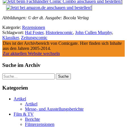
Abbildungen: © der dt. Ausgabe: Bocola Verlag
Kategorie:
Rezensionen
Schlagwort:
Hal Foster
,
Historiencomic
,
John Cullen Murphy
,
Klassiker
,
Zeitungscomic
Dies ist der Archivbereich von Comicgate. Hier finden sich Inhalte
aus den Jahren 2005-2014.
Zur aktuellen Website wechseln
Suche im Archiv
Suche
Kategorien
Artikel
Artikel
Messe- und Ausstellungsberichte
Film & TV
Berichte
Filmrezensionen