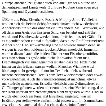
Chuzpe ansehen, zeugt aber auch von allzu großer Routine und
dementsprechend Langeweile. Zu große Routine kann eben jede
Spannung und Dynamik ersticken.
Vielleicht
wollten sich die beiden Schöpfer auch einfach nicht wiederholen.
Andererseits tun sie das ohnehin ein ums andere Mal. Wer weiß, wie
oft denn nun Aleta von finsteren Schurken begehrt und entführt
wurde und Eisenherz sie wieder einmal befreien musste? Gähn. Ist
es eigentlich schon einmal aufgefallen, dass diese Entführer meistens
Araber sind? Und schwarzhaarig sind sie sowieso immer, denn sie
werden ja von den goldenen Locken Aletas angelockt. Immerhin
werden diesmal auch die beiden Töchter von Eisenherz entführt,
was man schon als große inhaltliche Innovation feiern mag.
Dramaturgisch viel unangenehmer ist aber, dass die Texte nicht
immer zu den Bildern passen wollen. Manches Wichtige wird
überhaupt nicht gezeigt und nur im Text behandelt, während
manche zeichnerischen Details dem Text widersprechen oder etwas
vorwegnehmen. Auch die Panelanordnung ist manchmal etwas
merkwürdig ausgefallen. Es sollte vielleicht dem Zeitungsleser ein
Cliffhanger geboten werden oder zumindest eine Versicherung, dass
der Held unter all den Nebenfiguren nicht vergessen wurde. Und so
wurde eben noch ein Panel mit Eisenherz eingefügt, was im
Erzählbogen stellenweise einfach nicht passen will. Im Sammelband
erweckt dies manchmal den Anschein, dass einige Panels