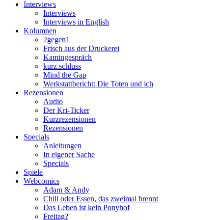
Interviews
Interviews
Interviews in English
Kolumnen
2gegen1
Frisch aus der Druckerei
Kamingespräch
kurz.schluss
Mind the Gap
Werkstattbericht: Die Toten und ich
Rezensionen
Audio
Der Kri-Ticker
Kurzrezensionen
Rezensionen
Specials
Anleitungen
In eigener Sache
Specials
Spiele
Webcomics
Adam & Andy
Chili oder Essen, das zweimal brennt
Das Leben ist kein Ponyhof
Freitag?