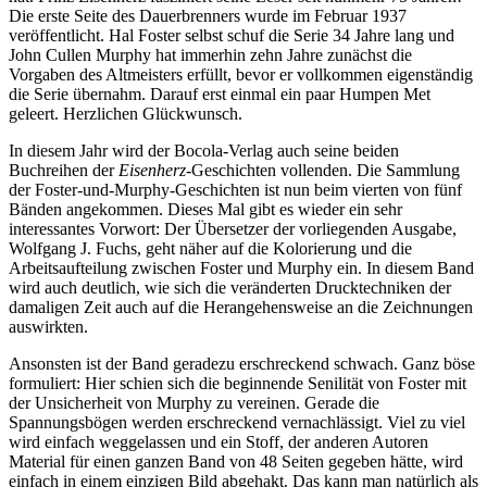
Die erste Seite des Dauerbrenners wurde im Februar 1937
veröffentlicht. Hal Foster selbst schuf die Serie 34 Jahre lang und
John Cullen Murphy hat immerhin zehn Jahre zunächst die
Vorgaben des Altmeisters erfüllt, bevor er vollkommen eigenständig
die Serie übernahm. Darauf erst einmal ein paar Humpen Met
geleert. Herzlichen Glückwunsch.
In diesem Jahr wird der Bocola-Verlag auch seine beiden
Buchreihen der
Eisenherz
-Geschichten vollenden. Die Sammlung
der Foster-und-Murphy-Geschichten ist nun beim vierten von fünf
Bänden angekommen. Dieses Mal gibt es wieder ein sehr
interessantes Vorwort: Der Übersetzer der vorliegenden Ausgabe,
Wolfgang J. Fuchs, geht näher auf die Kolorierung und die
Arbeitsaufteilung zwischen Foster und Murphy ein. In diesem Band
wird auch deutlich, wie sich die veränderten Drucktechniken der
damaligen Zeit auch auf die Herangehensweise an die Zeichnungen
auswirkten.
Ansonsten ist der Band geradezu erschreckend schwach. Ganz böse
formuliert: Hier schien sich die beginnende Senilität von Foster mit
der Unsicherheit von Murphy zu vereinen. Gerade die
Spannungsbögen werden erschreckend vernachlässigt. Viel zu viel
wird einfach weggelassen und ein Stoff, der anderen Autoren
Material für einen ganzen Band von 48 Seiten gegeben hätte, wird
einfach in einem einzigen Bild abgehakt. Das kann man natürlich als