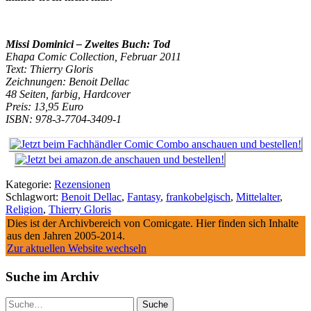
Missi Dominici – Zweites Buch: Tod
Ehapa Comic Collection, Februar 2011
Text: Thierry Gloris
Zeichnungen: Benoit Dellac
48 Seiten, farbig, Hardcover
Preis: 13,95 Euro
ISBN: 978-3-7704-3409-1
Kategorie:
Rezensionen
Schlagwort:
Benoit Dellac
,
Fantasy
,
frankobelgisch
,
Mittelalter
,
Religion
,
Thierry Gloris
Dies ist der Archivbereich von Comicgate. Hier finden sich Inhalte
aus den Jahren 2005-2014.
Zur aktuellen Website wechseln
Suche im Archiv
Suche