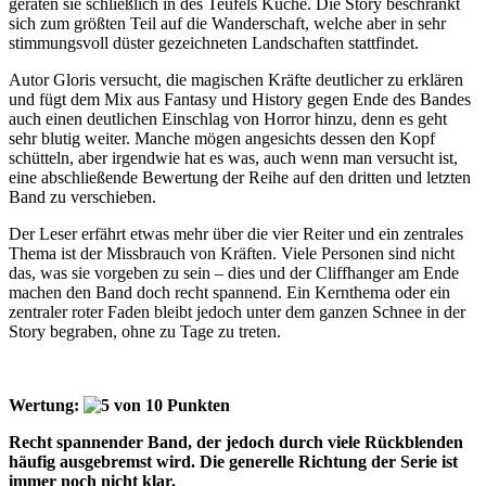
geraten sie schließlich in des Teufels Küche. Die Story beschränkt
sich zum größten Teil auf die Wanderschaft, welche aber in sehr
stimmungsvoll düster gezeichneten Landschaften stattfindet.
Autor Gloris versucht, die magischen Kräfte deutlicher zu erklären
und fügt dem Mix aus Fantasy und History gegen Ende des Bandes
auch einen deutlichen Einschlag von Horror hinzu, denn es geht
sehr blutig weiter. Manche mögen angesichts dessen den Kopf
schütteln, aber irgendwie hat es was, auch wenn man versucht ist,
eine abschließende Bewertung der Reihe auf den dritten und letzten
Band zu verschieben.
Der Leser erfährt etwas mehr über die vier Reiter und ein zentrales
Thema ist der Missbrauch von Kräften. Viele Personen sind nicht
das, was sie vorgeben zu sein – dies und der Cliffhanger am Ende
machen den Band doch recht spannend. Ein Kernthema oder ein
zentraler roter Faden bleibt jedoch unter dem ganzen Schnee in der
Story begraben, ohne zu Tage zu treten.
Wertung:
Recht spannender Band, der jedoch durch viele Rückblenden
häufig ausgebremst wird. Die generelle Richtung der Serie ist
immer noch nicht klar.