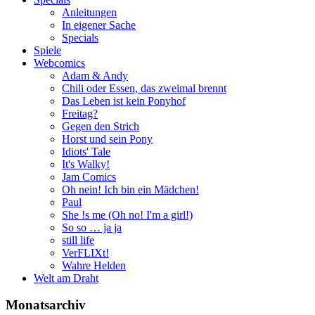
Anleitungen
In eigener Sache
Specials
Spiele
Webcomics
Adam & Andy
Chili oder Essen, das zweimal brennt
Das Leben ist kein Ponyhof
Freitag?
Gegen den Strich
Horst und sein Pony
Idiots' Tale
It's Walky!
Jam Comics
Oh nein! Ich bin ein Mädchen!
Paul
She !s me (Oh no! I'm a girl!)
So so … ja ja
still life
VerFLIXt!
Wahre Helden
Welt am Draht
Monatsarchiv