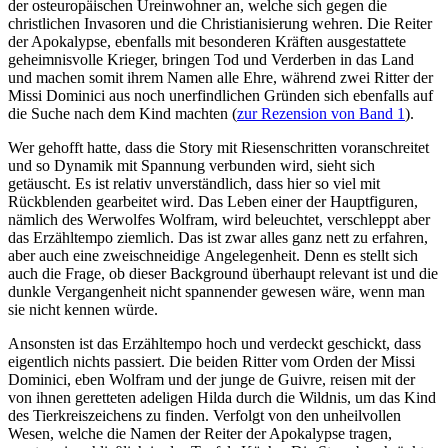
der osteuropäischen Ureinwohner an, welche sich gegen die
christlichen Invasoren und die Christianisierung wehren. Die Reiter
der Apokalypse, ebenfalls mit besonderen Kräften ausgestattete
geheimnisvolle Krieger, bringen Tod und Verderben in das Land
und machen somit ihrem Namen alle Ehre, während zwei Ritter der
Missi Dominici aus noch unerfindlichen Gründen sich ebenfalls auf
die Suche nach dem Kind machten (
zur Rezension von Band 1
).
Wer gehofft hatte, dass die Story mit Riesenschritten voranschreitet
und so Dynamik mit Spannung verbunden wird, sieht sich
getäuscht. Es ist relativ unverständlich, dass hier so viel mit
Rückblenden gearbeitet wird. Das Leben einer der Hauptfiguren,
nämlich des Werwolfes Wolfram, wird beleuchtet, verschleppt aber
das Erzähltempo ziemlich. Das ist zwar alles ganz nett zu erfahren,
aber auch eine zweischneidige Angelegenheit. Denn es stellt sich
auch die Frage, ob dieser Background überhaupt relevant ist und die
dunkle Vergangenheit nicht spannender gewesen wäre, wenn man
sie nicht kennen würde.
Ansonsten ist das Erzähltempo hoch und verdeckt geschickt, dass
eigentlich nichts passiert. Die beiden Ritter vom Orden der Missi
Dominici, eben Wolfram und der junge de Guivre, reisen mit der
von ihnen geretteten adeligen Hilda durch die Wildnis, um das Kind
des Tierkreiszeichens zu finden. Verfolgt von den unheilvollen
Wesen, welche die Namen der Reiter der Apokalypse tragen,