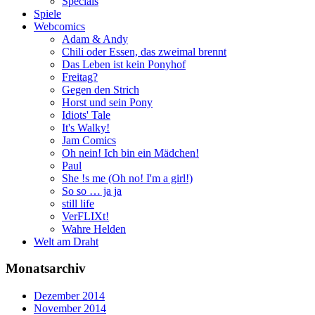
Specials
Spiele
Webcomics
Adam & Andy
Chili oder Essen, das zweimal brennt
Das Leben ist kein Ponyhof
Freitag?
Gegen den Strich
Horst und sein Pony
Idiots' Tale
It's Walky!
Jam Comics
Oh nein! Ich bin ein Mädchen!
Paul
She !s me (Oh no! I'm a girl!)
So so … ja ja
still life
VerFLIXt!
Wahre Helden
Welt am Draht
Monatsarchiv
Dezember 2014
November 2014