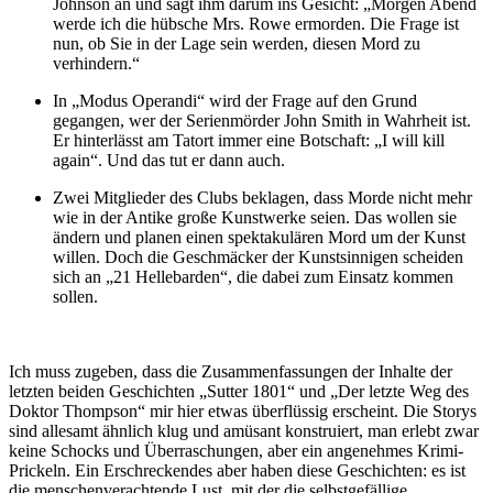
Johnson an und sagt ihm darum ins Gesicht: „Morgen Abend
werde ich die hübsche Mrs. Rowe ermorden. Die Frage ist
nun, ob Sie in der Lage sein werden, diesen Mord zu
verhindern.“
In „Modus Operandi“ wird der Frage auf den Grund
gegangen, wer der Serienmörder John Smith in Wahrheit ist.
Er hinterlässt am Tatort immer eine Botschaft: „I will kill
again“. Und das tut er dann auch.
Zwei Mitglieder des Clubs beklagen, dass Morde nicht mehr
wie in der Antike große Kunstwerke seien. Das wollen sie
ändern und planen einen spektakulären Mord um der Kunst
willen. Doch die Geschmäcker der Kunstsinnigen scheiden
sich an „21 Hellebarden“, die dabei zum Einsatz kommen
sollen.
Ich muss zugeben, dass die Zusammenfassungen der Inhalte der
letzten beiden Geschichten „Sutter 1801“ und „Der letzte Weg des
Doktor Thompson“ mir hier etwas überflüssig erscheint. Die Storys
sind allesamt ähnlich klug und amüsant konstruiert, man erlebt zwar
keine Schocks und Überraschungen, aber ein angenehmes Krimi-
Prickeln. Ein Erschreckendes aber haben diese Geschichten: es ist
die menschenverachtende Lust, mit der die selbstgefällige,