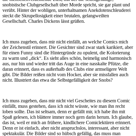
snobistische Clubgesellschaft über Morde spricht, sie gar plant und
verübt. Hinter der wohligen, unterhaltsamen Anekdotenschleuderei
steckt die Skrupellosigkeit einer brutalen, gelangweilten
Gesellschaft. Charles Dickens lässt grüßen.
Ich muss zugeben, dass mir nicht einfällt, an welche Comics mich
der Zeichenstil erinnert. Die Gesichter sind zwar stark karikiert, aber
für einen Funny sind die Hintergründe zu opulent, die Kolorierung
zu warm und „dick“. Es sieht alles schön, heimelig und harmonisch
aus, nur hin und wieder tritt das Auge in eine nasskalte Pfütze, die
daran erinnert, dass es außerhalb des Clubs eine armseligere Welt
gibt. Die Bilder reißen nicht vom Hocker, aber sie missfallen auch
nicht. Illustriert das etwa die Selbstgefälligkeit der Snobs?
Ich muss zugeben, dass mir nicht viel Gescheites zu diesem Comic
einfällt, muss gestehen, dass ich nicht wüsste, wie man ihn recht
loben sollte. Das ist seltsam, denn er gefällt mir, ich habe ihn mit
Spaß gelesen, ich blättere immer noch gern darin herum. Ich glaube,
das ist, weil er mich an frühere, kindlichere Comiclektüren erinnert.
Denn er ist einfach, aber nicht anspruchslos, interessant, aber nicht
spektakulär. Die Bilder sind so hübsch gefällig, das muss man