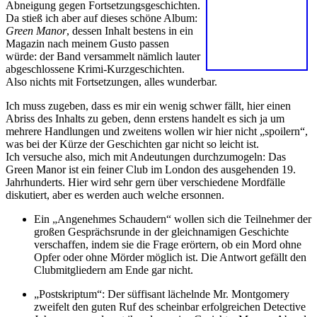
Abneigung gegen Fortsetzungsgeschichten.
Da stieß ich aber auf dieses schöne Album:
Green Manor
, dessen Inhalt bestens in ein
Magazin nach meinem Gusto passen
würde: der Band versammelt nämlich lauter
abgeschlossene Krimi-Kurzgeschichten.
Also nichts mit Fortsetzungen, alles wunderbar.
Ich muss zugeben, dass es mir ein wenig schwer fällt, hier einen
Abriss des Inhalts zu geben, denn erstens handelt es sich ja um
mehrere Handlungen und zweitens wollen wir hier nicht „spoilern“,
was bei der Kürze der Geschichten gar nicht so leicht ist.
Ich versuche also, mich mit Andeutungen durchzumogeln: Das
Green Manor ist ein feiner Club im London des ausgehenden 19.
Jahrhunderts. Hier wird sehr gern über verschiedene Mordfälle
diskutiert, aber es werden auch welche ersonnen.
Ein „Angenehmes Schaudern“ wollen sich die Teilnehmer der
großen Gesprächsrunde in der gleichnamigen Geschichte
verschaffen, indem sie die Frage erörtern, ob ein Mord ohne
Opfer oder ohne Mörder möglich ist. Die Antwort gefällt den
Clubmitgliedern am Ende gar nicht.
„Postskriptum“: Der süffisant lächelnde Mr. Montgomery
zweifelt den guten Ruf des scheinbar erfolgreichen Detective