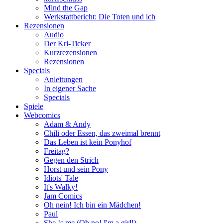
Mind the Gap
Werkstattbericht: Die Toten und ich
Rezensionen
Audio
Der Kri-Ticker
Kurzrezensionen
Rezensionen
Specials
Anleitungen
In eigener Sache
Specials
Spiele
Webcomics
Adam & Andy
Chili oder Essen, das zweimal brennt
Das Leben ist kein Ponyhof
Freitag?
Gegen den Strich
Horst und sein Pony
Idiots' Tale
It's Walky!
Jam Comics
Oh nein! Ich bin ein Mädchen!
Paul
She !s me (Oh no! I'm a girl!)