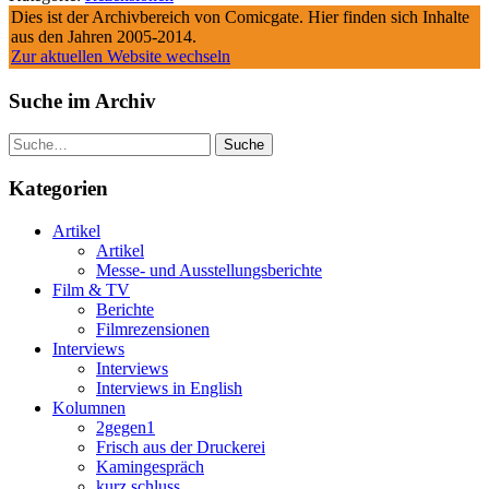
Dies ist der Archivbereich von Comicgate. Hier finden sich Inhalte
aus den Jahren 2005-2014.
Zur aktuellen Website wechseln
Suche im Archiv
Suche
Kategorien
Artikel
Artikel
Messe- und Ausstellungsberichte
Film & TV
Berichte
Filmrezensionen
Interviews
Interviews
Interviews in English
Kolumnen
2gegen1
Frisch aus der Druckerei
Kamingespräch
kurz.schluss