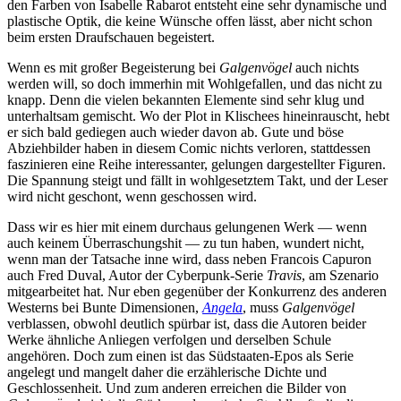
den Farben von Isabelle Rabarot entsteht eine sehr dynamische und
plastische Optik, die keine Wünsche offen lässt, aber nicht schon
beim ersten Draufschauen begeistert.
Wenn es mit großer Begeisterung bei
Galgenvögel
auch nichts
werden will, so doch immerhin mit Wohlgefallen, und das nicht zu
knapp. Denn die vielen bekannten Elemente sind sehr klug und
unterhaltsam gemischt. Wo der Plot in Klischees hineinrauscht, hebt
er sich bald gediegen auch wieder davon ab. Gute und böse
Abziehbilder haben in diesem Comic nichts verloren, stattdessen
faszinieren eine Reihe interessanter, gelungen dargestellter Figuren.
Die Spannung steigt und fällt in wohlgesetztem Takt, und der Leser
wird nicht geschont, wenn geschossen wird.
Dass wir es hier mit einem durchaus gelungenen Werk — wenn
auch keinem Überraschungshit — zu tun haben, wundert nicht,
wenn man der Tatsache inne wird, dass neben Francois Capuron
auch Fred Duval, Autor der Cyberpunk-Serie
Travis
, am Szenario
mitgearbeitet hat. Nur eben gegenüber der Konkurrenz des anderen
Westerns bei Bunte Dimensionen,
Angela
, muss
Galgenvögel
verblassen, obwohl deutlich spürbar ist, dass die Autoren beider
Werke ähnliche Anliegen verfolgen und derselben Schule
angehören. Doch zum einen ist das Südstaaten-Epos als Serie
angelegt und mangelt daher die erzählerische Dichte und
Geschlossenheit. Und zum anderen erreichen die Bilder von