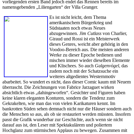
vorliegenden ersten Band jedoch endet das Rennen bereits im
namensgebenden „Liliengarten“ der Villa Granger.
Es ist nicht leicht, dem Thema
amerikanischem Bürgerkrieg und
Südstaaten noch etwas Neues
abzugewinnen.
Jim Cutlass
von Charlier,
Giraud und Rossi ist ein Meisterwerk
dieses Genres, weicht aber gehörig in den
Voodoo-Bereich aus. Die meisten anderen
Werke zu dieser Epoche bedienen und
mischen immer wieder dieselben Elemente
und Klischees. So auch
Galgenvögel
, das
zudem noch mit der Schatzsuche ein
weiteres altgedientes Westernmotiv
abarbeitet. So wundert es nicht, dass dieser Comic kaum mit Neuem
überrascht. Die Zeichnungen von Fabrice Jarzaguet wirken
absichtlich etwas „dahingeworfen“. Gesichter und Figuren haben
keine klaren eleganten Konturen, sondern die Tendenz zum
Gekrakelten, wie man das von vielen Karikaturen kennt. Im
bankrotten Süden sehen demnach nicht nur die Häuser sondern auch
die Menschen so aus, als ob sie restauriert werden müssten. Insofern
passt die Grafik wunderbar zur Geschichte, auch wenn sie nicht
darauf aus ist, den Leser mit Spektakulärem und poliertem
Hochglanz zum stürmischen Applaus zu bewegen. Zusammen mit