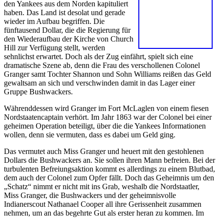
den Yankees aus dem Norden kapituliert
haben. Das Land ist desolat und gerade
wieder im Aufbau begriffen. Die
fünftausend Dollar, die die Regierung für
den Wiederaufbau der Kirche von Church
Hill zur Verfügung stellt, werden
sehnlichst erwartet. Doch als der Zug einfährt, spielt sich eine
dramatische Szene ab, denn die Frau des verschollenen Colonel
Granger samt Tochter Shannon und Sohn Williams reißen das Geld
gewaltsam an sich und verschwinden damit in das Lager einer
Gruppe Bushwackers.
Währenddessen wird Granger im Fort McLaglen von einem fiesen
Nordstaatencaptain verhört. Im Jahr 1863 war der Colonel bei einer
geheimen Operation beteiligt, über die die Yankees Informationen
wollen, denn sie vermuten, dass es dabei um Geld ging.
Das vermutet auch Miss Granger und heuert mit den gestohlenen
Dollars die Bushwackers an. Sie sollen ihren Mann befreien. Bei der
turbulenten Befreiungsaktion kommt es allerdings zu einem Blutbad,
dem auch der Colonel zum Opfer fällt. Doch das Geheimnis um den
„Schatz“ nimmt er nicht mit ins Grab, weshalb die Nordstaatler,
Miss Granger, die Bushwackers und der geheimnisvolle
Indianerscout Nathanael Cooper all ihre Gerissenheit zusammen
nehmen, um an das begehrte Gut als erster heran zu kommen. Im