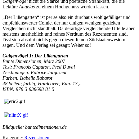
Galgenvögel
nicht die Stärke und poetische Strahlkraft, die die
Lektüre
Angelas
zu einem Hochgenuss werden lassen.
„Der Liliengarten“ ist per se also ein durchaus wohlgefälliger und
empfehlenswerter Comic, der nur einigen wenigen gezielten
Vergleichen nicht standhält. Da derartige vergleichende Urteile aber
meistens unerheblich und reines Nerdtum des Rezensenten sind,
lässt sich absolut nichts gegen diesen feinen Südstaatenwestern
sagen. Und dem Verlag sei gesagt: Weiter so!
G
algenvögel 1: Der Liliengarten
Bunte Dimensionen, März 2007
Text: Francois Capuron, Fred Duval
Zeichnungen: Fabrice Jargazeut
Farben: Isabelle Rabarot
48 Seiten; farbig; Hardcover; Euro 13,-
ISBN: 978-3-938698-81-5
Bildquelle: buntedimensionen.de
Kategorie:
Rezensionen