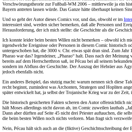
Verschwörungstheorie zur Fußball-WM 2006 – mittlerweile ja ein hist
Bayern antreten lassen würde. Das Ganze hätte überhaupt keinen Sin
Und so geht der Autor dieses Comics vor, und das, obwohl er im
Inte
interessiert sind, werden sicher bemerken, daß alle Personen und Er
Herausforderung, der ich mich stellte: die Geschichte als die Geschich
Ich konnte leider beim besten Willen nicht bemerken – obwohl ich mi
irgendwelche Ereignisse oder Personen in diesem Comic historisch od
untergeschoben hat, die 3000 v. Chr. etwas spät dran sind. Zum Jahr 
Pharao war das? Irgendeiner, „Pharao“ halt. Dass nach der Meinung v
bereits auf dem Herrscherthron saß, ist Pécau bei all seinem bekundete
sondern im Abfluss der Geschichte. Der Auszug der Hebräer aus Ägypte
jedoch ebenfalls nicht.
Ein anderes Beispiel, das stutzig macht: warum nennen sich diese Tafe
recht beginnt, zumindest was Archonten, Strategen und Hopliten angeht
später entwickelt hat, ja selbst der Trojanische Krieg war zu der Zeit,
Die historisch gesicherten Fakten scheren den Autor offensichtlich ni
hält Moses allerdings nicht davon ab, im Comic zuweilen lauthals „Jah
Dann aber dürften auf Seite 45 nicht drei Priester auftauchen, die sel
die beim besten Willen noch nichts verloren. Man fragt sich verzweife
Nein, Pécau hält sich auch an die (fiktive) Geschichtsschreibung der 