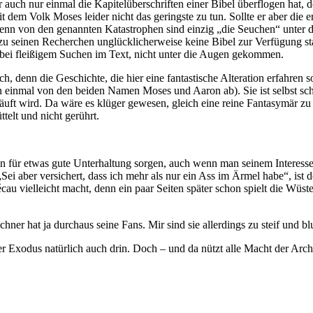
r auch nur einmal die Kapitelüberschriften einer Bibel überflogen hat, 
mit dem Volk Moses leider nicht das geringste zu tun. Sollte er aber di
, denn von den genannten Katastrophen sind einzig „die Seuchen“ unter 
 zu seinen Recherchen unglücklicherweise keine Bibel zur Verfügung st
bei fleißigem Suchen im Text, nicht unter die Augen gekommen.
ch, denn die Geschichte, die hier eine fantastische Alteration erfahr
an einmal von den beiden Namen Moses und Aaron ab). Sie ist selbst scho
uft wird. Da wäre es klüger gewesen, gleich eine reine Fantasymär z
telt und nicht gerührt.
nten für etwas gute Unterhaltung sorgen, auch wenn man seinem Interes
Sei aber versichert, dass ich mehr als nur ein Ass im Ärmel habe“, is
u vielleicht macht, denn ein paar Seiten später schon spielt die Wüste
ner hat ja durchaus seine Fans. Mir sind sie allerdings zu steif und blu
er Exodus natürlich auch drin. Doch – und da nützt alle Macht der Arch