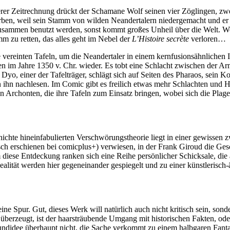
serer Zeitrechnung drückt der Schamane Wolf seinen vier Zöglingen, z
erben, weil sein Stamm von wilden Neandertalern niedergemacht und er
er zusammen benutzt werden, sonst kommt großes Unheil über die Welt.
mm zu retten, das alles geht im Nebel der
L’Histoire secrète
verloren…
e vereinten Tafeln, um die Neandertaler in einem kernfusionsähnlichen I
ten im Jahre 1350 v. Chr. wieder. Es tobt eine Schlacht zwischen der 
o, einer der Tafelträger, schlägt sich auf Seiten des Pharaos, sein Ko
hn nachlesen. Im Comic gibt es freilich etwas mehr Schlachten und H
 Archonten, die ihre Tafeln zum Einsatz bringen, wobei sich die Plage
ichte hineinfabulierten Verschwörungstheorie liegt in einer gewissen zw
ch erschienen bei comicplus+) verwiesen, in der Frank Giroud die Gesc
ese Entdeckung ranken sich eine Reihe persönlicher Schicksale, die 
alität werden hier gegeneinander gespiegelt und zu einer künstlerisch-
eine Spur. Gut, dieses Werk will natürlich auch nicht kritisch sein, sonde
überzeugt, ist der haarsträubende Umgang mit historischen Fakten, ode
rundidee überhaupt nicht, die Sache verkommt zu einem halbgaren Fantas