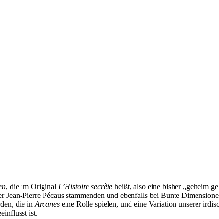
en
, die im Original
L’Histoire secrète
heißt, also eine bisher „geheim g
Feder Jean-Pierre Pécaus stammenden und ebenfalls bei Bunte Dimensio
den, die in
Arcanes
eine Rolle spielen, und eine Variation unserer ird
nflusst ist.