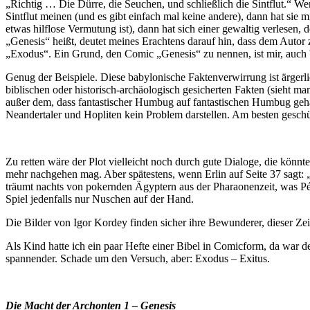
„Richtig … Die Dürre, die Seuchen, und schließlich die Sintflut.“ We
Sintflut meinen (und es gibt einfach mal keine andere), dann hat sie 
etwas hilflose Vermutung ist), dann hat sich einer gewaltig verlesen
„Genesis“ heißt, deutet meines Erachtens darauf hin, dass dem Autor
„Exodus“. Ein Grund, den Comic „Genesis“ zu nennen, ist mir, auch 
Genug der Beispiele. Diese babylonische Faktenverwirrung ist ärgerli
biblischen oder historisch-archäologisch gesicherten Fakten (sieht m
außer dem, dass fantastischer Humbug auf fantastischen Humbug gehä
Neandertaler und Hopliten kein Problem darstellen. Am besten geschüt
Zu retten wäre der Plot vielleicht noch durch gute Dialoge, die kön
mehr nachgehen mag. Aber spätestens, wenn Erlin auf Seite 37 sagt: „
träumt nachts von pokernden Ägyptern aus der Pharaonenzeit, was Péca
Spiel jedenfalls nur Nuschen auf der Hand.
Die Bilder von Igor Kordey finden sicher ihre Bewunderer, dieser Zeich
Als Kind hatte ich ein paar Hefte einer Bibel in Comicform, da war d
spannender. Schade um den Versuch, aber: Exodus – Exitus.
Die Macht der Archonten 1 – Genesis