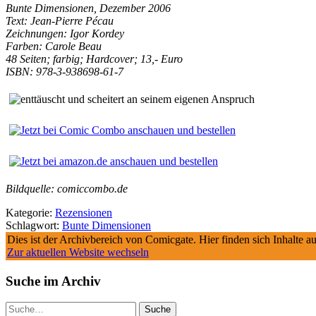
Bunte Dimensionen, Dezember 2006
Text: Jean-Pierre Pécau
Zeichnungen: Igor Kordey
Farben: Carole Beau
48 Seiten; farbig; Hardcover; 13,- Euro
ISBN: 978-3-938698-61-7
Bildquelle: comiccombo.de
Kategorie:
Rezensionen
Schlagwort:
Bunte Dimensionen
Dies ist der Archivbereich von Comicgate. Hier finden sich Inhalte 
Zur aktuellen Website wechseln
Suche im Archiv
Suche