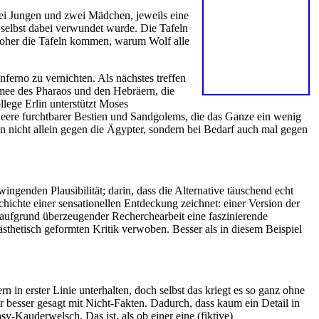
wei Jungen und zwei Mädchen, jeweils eine
 selbst dabei verwundet wurde. Die Tafeln
 Woher die Tafeln kommen, warum Wolf alle
nferno zu vernichten. Als nächstes treffen
Armee des Pharaos und den Hebräern, die
llege Erlin unterstützt Moses
eere furchtbarer Bestien und Sandgolems, die das Ganze ein wenig
n nicht allein gegen die Ägypter, sondern bei Bedarf auch mal gegen
ingenden Plausibilität; darin, dass die Alternative täuschend echt
hichte einer sensationellen Entdeckung zeichnet: einer Version der
aufgrund überzeugender Recherchearbeit eine faszinierende
ästhetisch geformten Kritik verwoben. Besser als in diesem Beispiel
rn in erster Linie unterhalten, doch selbst das kriegt es so ganz ohne
r besser gesagt mit Nicht-Fakten. Dadurch, dass kaum ein Detail in
y-Kauderwelsch. Das ist, als ob einer eine (fiktive)