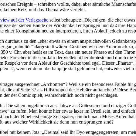
orisches Ereignis – schreiben wollte, dabei aber sämtliche Mannschaft
n, keinen Reiz, und das Thema wäre verfehlt.
rview auf der Verlagsseite
selbst behauptet: „Diejenigen, die eher etwa
eignisse der sieben Bände der Wirklichkeit entspringen und daß ihre H
te einer Konspiration neu zu interpretieren, ihren Ablauf jedoch zu resp
ch durchaus zu den „eher etwas an einem anspruchsvollen Gedankenspiel
er gar „minutiös“ dargestellt wären. Gestehen wir dem Autor noch zu,
1350 v. Chr. aber heißt es im Text, dass ein neuer Pharao auf den Thr
ieler Forscher in diesem Jahr der vielleicht berühmteste und durch d
n Respekt vor dem Ablauf der Geschichte total egal. Dieser „Pharao“, ha
n ist, wenn er denn überhaupt je statt gefunden hat, entweder viel fr
lträger ausgerechnet „Archonten“? Weil sie ein besonderes Faible für gr
, die auf Seite 37 als Hilfstruppen der Hebräer auftauchen? Diese Begri
 in der der Comic spielt, wahrscheinlich noch nicht geschlagen.
cht. Die sähen ungefähr so aus: Jahwe als Gottesname und einziger Gott d
we“ zu rufen. Man könnte hier etwas laxer im Urteil sein, und einfach s
bst nach der Bibel erst einige Zeit später, nämlich nach Moses Aufentha
lt, aus welcher Wirklichkeit sie denn nun entsprungen sind?
Bibel mit keinem Jota: „Dreimal seid Ihr Dyo entgegengetreten, um mein