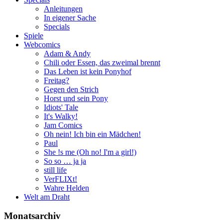
Anleitungen
In eigener Sache
Specials
Spiele
Webcomics
Adam & Andy
Chili oder Essen, das zweimal brennt
Das Leben ist kein Ponyhof
Freitag?
Gegen den Strich
Horst und sein Pony
Idiots' Tale
It's Walky!
Jam Comics
Oh nein! Ich bin ein Mädchen!
Paul
She !s me (Oh no! I'm a girl!)
So so … ja ja
still life
VerFLIXt!
Wahre Helden
Welt am Draht
Monatsarchiv