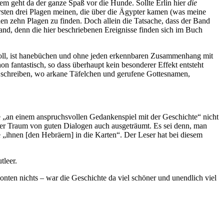
dem geht da der ganze Spaß vor die Hunde. Sollte Erlin hier
die
e ersten drei Plagen meinen, die über die Ägypter kamen (was meine
den zehn Plagen zu finden. Doch allein die Tatsache, dass der Band
and, denn die hier beschriebenen Ereignisse finden sich im Buch
en soll, ist hanebüchen und ohne jeden erkennbaren Zusammenhang mit
n fantastisch, so dass überhaupt kein besonderer Effekt entsteht
u schreiben, wo arkane Täfelchen und gerufene Gottesnamen,
se „an einem anspruchsvollen Gedankenspiel mit der Geschichte“ nicht
t der Traum von guten Dialogen auch ausgeträumt. Es sei denn, man
 „ihnen [den Hebräern] in die Karten“. Der Leser hat bei diesem
tleer.
onten nichts – war die Geschichte da viel schöner und unendlich viel