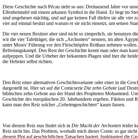
Diese Geschichte nach Pécau sieht so aus: Dreitausend Jahre vor un
Elfenbeintafel mit einem arkanen Symbol in die Hand. Er liegt im St
sind ungeheuer mächtig, und auf gar keinen Fall dürfen sie alle vi
vier auf einmal besitzt und warum er sie nicht einsetzt, um seinen Sta
Die vier neuen Besitzer aber sind nicht so zimperlich, sie benutzen di
wir die vier Tafelträger, die sich „Archonten“ nennen, im alten Ägyp
unter Moses' Führung vor den Fleischtöpfen Reißaus nehmen wollen. Dy
Befreiungskampf. Den Rest der Geschichte kennt man oder man kann i
aufpeppen. Und die Urheber der bekannten Plagen sind hier die beiden
die Hebräer selbst richten.
Den Reiz einer alternativen Geschichtsvariante oder einer in die Gesch
dargestellt ist. Hier sei auf die Comicserie
Die zehn Gebote
(auf Deuts
biblischen zehn Gebote aus der Hand des Propheten Mohammed. Um di
Geschichte des europäischen 20. Jahrhunderts ergeben. Fiktion und Re
kann man den Reiz solcher „Geheimgeschichten“ kaum fassen.
Von diesem Reiz nun findet sich in
Die Macht der Archonten
leider k
Reiz nicht hin. Das Problem, weshalb mich dieser Comic so gar nicht 
diesem Plot auf geschichtlichen Tatsachen basiert, funktioniert die G