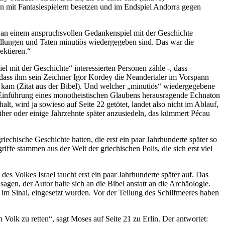
en mit Fantasiespielern besetzen und im Endspiel Andorra gegen
s an einem anspruchsvollen Gedankenspiel mit der Geschichte
andlungen und Taten minutiös wiedergegeben sind. Das war die
ektieren.“
 mit der Geschichte“ interessierten Personen zähle -, dass
 dass ihm sein Zeichner Igor Kordey die Neandertaler im Vorspann
on kam (Zitat aus der Bibel). Und welcher „minutiös“ wiedergegebene
ie Einführung eines monotheistischen Glaubens herausragende Echnaton
lt, wird ja sowieso auf Seite 22 getötet, landet also nicht im Ablauf,
üher oder einige Jahrzehnte später anzusiedeln, das kümmert Pécau
iechische Geschichte hatten, die erst ein paar Jahrhunderte später so
ffe stammen aus der Welt der griechischen Polis, die sich erst viel
es Volkes Israel taucht erst ein paar Jahrhunderte später auf. Das
agen, der Autor halte sich an die Bibel anstatt an die Archäologie.
lt im Sinai, eingesetzt wurden. Vor der Teilung des Schilfmeeres haben
 Volk zu retten“, sagt Moses auf Seite 21 zu Erlin. Der antwortet: