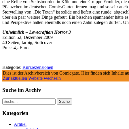
eine Reihe von Selbstmorden in Köln und eine Gruppe Ermittler, die 
Pflänzchen im deutschen Comic-Garten freuen mag und so sehr auch 
Storytelling von „Die Toten“ ist solide und liefert eine runde, abges
über ein paar weitere Dinge gefreut. Ein bisschen spannender hätte e
und Perspektive hätten ebenfalls noch einen Zahn zulegen dürfen. Und
Unheimlich – Lovecraftian Horror 3
Edition 52, Dezember 2009
40 Seiten, farbig, Softcover
Preis: 4,- Euro
Kategorie:
Kurzrezensionen
Dies ist der Archivbereich von Comicgate. Hier finden sich Inhalte 
Zur aktuellen Website wechseln
Suche im Archiv
Suche
Kategorien
Artikel