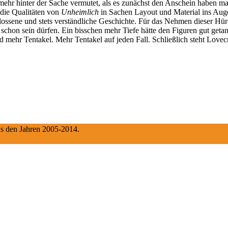
mehr hinter der Sache vermutet, als es zunächst den Anschein haben ma
die Qualitäten von
Unheimlich
in Sachen Layout und Material ins Auge 
chlossene und stets verständliche Geschichte. Für das Nehmen dieser Hü
s schon sein dürfen. Ein bisschen mehr Tiefe hätte den Figuren gut get
 mehr Tentakel. Mehr Tentakel auf jeden Fall. Schließlich steht Lovec
aus den Jahren 2005-2014.