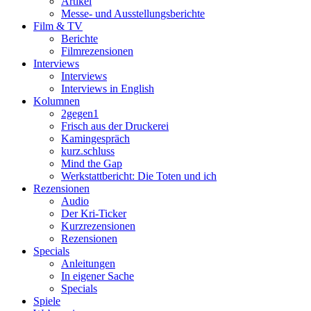
Artikel
Messe- und Ausstellungsberichte
Film & TV
Berichte
Filmrezensionen
Interviews
Interviews
Interviews in English
Kolumnen
2gegen1
Frisch aus der Druckerei
Kamingespräch
kurz.schluss
Mind the Gap
Werkstattbericht: Die Toten und ich
Rezensionen
Audio
Der Kri-Ticker
Kurzrezensionen
Rezensionen
Specials
Anleitungen
In eigener Sache
Specials
Spiele