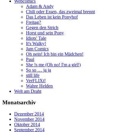
Webcomics
Adam & Andy
Chili oder Essen, das zweimal brennt
Das Leben ist kein Ponyhof
Freitag?
Gegen den Strich
Horst und sein Pony
Idiots' Tale
It's Walky!
Jam Comics
Oh nein! Ich bin ein Mädchen!
Paul
She !s me (Oh no! I'm a girl!)
So so … ja ja
still life
VerFLIXt!
Wahre Helden
Welt am Draht
Monatsarchiv
Dezember 2014
November 2014
Oktober 2014
September 2014