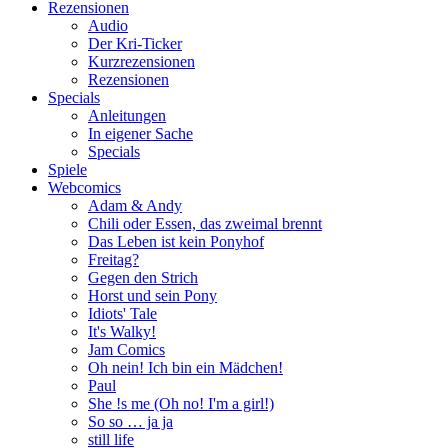
Rezensionen
Audio
Der Kri-Ticker
Kurzrezensionen
Rezensionen
Specials
Anleitungen
In eigener Sache
Specials
Spiele
Webcomics
Adam & Andy
Chili oder Essen, das zweimal brennt
Das Leben ist kein Ponyhof
Freitag?
Gegen den Strich
Horst und sein Pony
Idiots' Tale
It's Walky!
Jam Comics
Oh nein! Ich bin ein Mädchen!
Paul
She !s me (Oh no! I'm a girl!)
So so … ja ja
still life