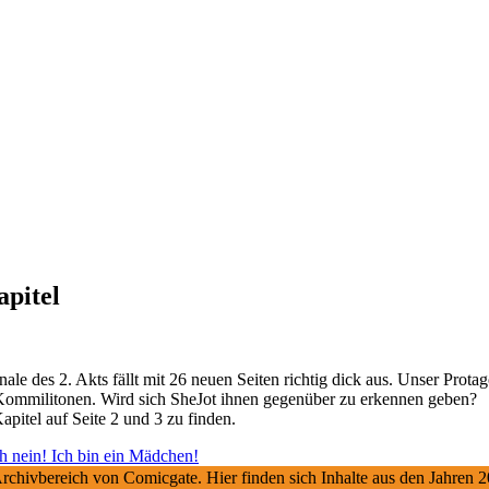
apitel
ale des 2. Akts fällt mit 26 neuen Seiten richtig dick aus. Unser Protago
Kommilitonen. Wird sich SheJot ihnen gegenüber zu erkennen geben?
Kapitel auf Seite 2 und 3 zu finden.
h nein! Ich bin ein Mädchen!
 Archivbereich von Comicgate. Hier finden sich Inhalte aus den Jahren 