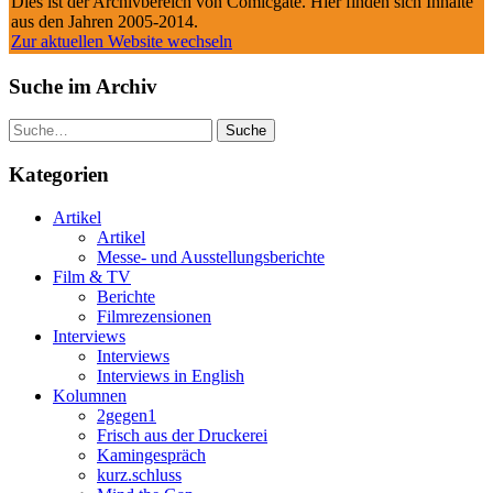
Dies ist der Archivbereich von Comicgate. Hier finden sich Inhalte
aus den Jahren 2005-2014.
Zur aktuellen Website wechseln
Suche im Archiv
Suche
Kategorien
Artikel
Artikel
Messe- und Ausstellungsberichte
Film & TV
Berichte
Filmrezensionen
Interviews
Interviews
Interviews in English
Kolumnen
2gegen1
Frisch aus der Druckerei
Kamingespräch
kurz.schluss