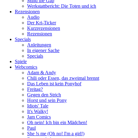
Mind the Gap
Werkstattbericht: Die Toten und ich
Rezensionen
Audio
Der Kri-Ticker
Kurzrezensionen
Rezensionen
Specials
Anleitungen
In eigener Sache
Specials
Spiele
Webcomics
Adam & Andy
Chili oder Essen, das zweimal brennt
Das Leben ist kein Ponyhof
Freitag?
Gegen den Strich
Horst und sein Pony
Idiots' Tale
It's Walky!
Jam Comics
Oh nein! Ich bin ein Mädchen!
Paul
She !s me (Oh no! I'm a girl!)