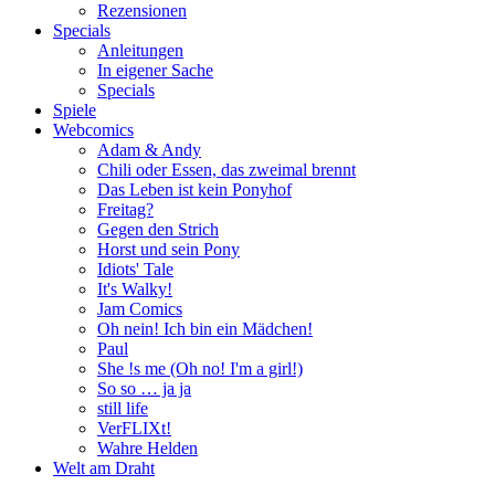
Rezensionen
Specials
Anleitungen
In eigener Sache
Specials
Spiele
Webcomics
Adam & Andy
Chili oder Essen, das zweimal brennt
Das Leben ist kein Ponyhof
Freitag?
Gegen den Strich
Horst und sein Pony
Idiots' Tale
It's Walky!
Jam Comics
Oh nein! Ich bin ein Mädchen!
Paul
She !s me (Oh no! I'm a girl!)
So so … ja ja
still life
VerFLIXt!
Wahre Helden
Welt am Draht