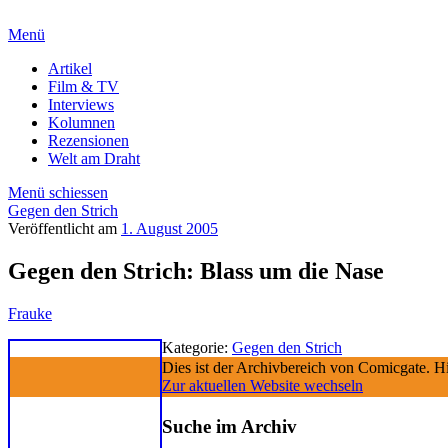
Menü
Artikel
Film & TV
Interviews
Kolumnen
Rezensionen
Welt am Draht
Menü schiessen
Gegen den Strich
Veröffentlicht am
1. August 2005
Gegen den Strich: Blass um die Nase
Frauke
Kategorie:
Gegen den Strich
Dies ist der Archivbereich von Comicgate. Hi
Zur aktuellen Website wechseln
Suche im Archiv