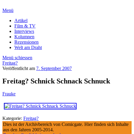
Menü
Artikel
Film & TV
Interviews
Kolumnen
Rezensionen
Welt am Draht
Menü schiessen
Freitag?
Veröffentlicht am
7. September 2007
Freitag? Schnick Schnack Schnuck
Frauke
Kategorie:
Freitag?
Dies ist der Archivbereich von Comicgate. Hier finden sich Inhalte
aus den Jahren 2005-2014.