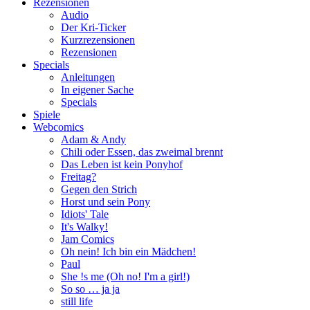
Rezensionen
Audio
Der Kri-Ticker
Kurzrezensionen
Rezensionen
Specials
Anleitungen
In eigener Sache
Specials
Spiele
Webcomics
Adam & Andy
Chili oder Essen, das zweimal brennt
Das Leben ist kein Ponyhof
Freitag?
Gegen den Strich
Horst und sein Pony
Idiots' Tale
It's Walky!
Jam Comics
Oh nein! Ich bin ein Mädchen!
Paul
She !s me (Oh no! I'm a girl!)
So so … ja ja
still life