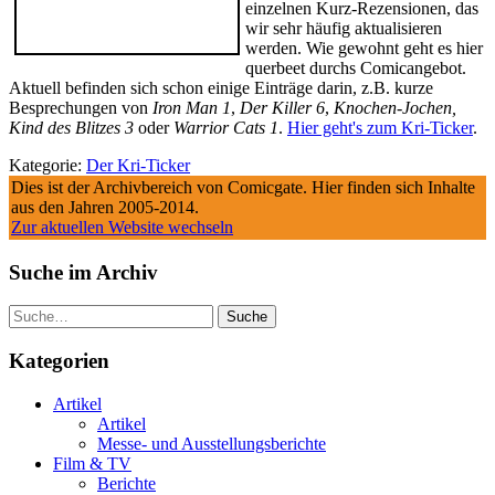
einzelnen Kurz-Rezensionen, das
wir sehr häufig aktualisieren
werden. Wie gewohnt geht es hier
querbeet durchs Comicangebot.
Aktuell befinden sich schon einige Einträge darin, z.B. kurze
Besprechungen von
Iron Man 1
,
Der Killer 6
,
Knochen-Jochen,
Kind des Blitzes 3
oder
Warrior Cats 1
.
Hier geht's zum Kri-Ticker
.
Kategorie:
Der Kri-Ticker
Dies ist der Archivbereich von Comicgate. Hier finden sich Inhalte
aus den Jahren 2005-2014.
Zur aktuellen Website wechseln
Suche im Archiv
Suche
Kategorien
Artikel
Artikel
Messe- und Ausstellungsberichte
Film & TV
Berichte