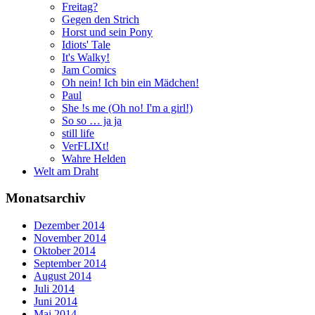
Freitag?
Gegen den Strich
Horst und sein Pony
Idiots' Tale
It's Walky!
Jam Comics
Oh nein! Ich bin ein Mädchen!
Paul
She !s me (Oh no! I'm a girl!)
So so … ja ja
still life
VerFLIXt!
Wahre Helden
Welt am Draht
Monatsarchiv
Dezember 2014
November 2014
Oktober 2014
September 2014
August 2014
Juli 2014
Juni 2014
Mai 2014