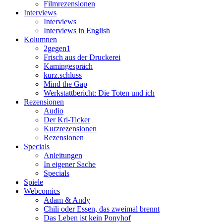
Filmrezensionen
Interviews
Interviews
Interviews in English
Kolumnen
2gegen1
Frisch aus der Druckerei
Kamingespräch
kurz.schluss
Mind the Gap
Werkstattbericht: Die Toten und ich
Rezensionen
Audio
Der Kri-Ticker
Kurzrezensionen
Rezensionen
Specials
Anleitungen
In eigener Sache
Specials
Spiele
Webcomics
Adam & Andy
Chili oder Essen, das zweimal brennt
Das Leben ist kein Ponyhof