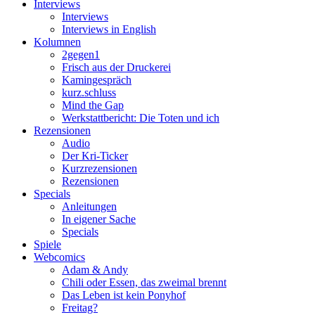
Interviews
Interviews
Interviews in English
Kolumnen
2gegen1
Frisch aus der Druckerei
Kamingespräch
kurz.schluss
Mind the Gap
Werkstattbericht: Die Toten und ich
Rezensionen
Audio
Der Kri-Ticker
Kurzrezensionen
Rezensionen
Specials
Anleitungen
In eigener Sache
Specials
Spiele
Webcomics
Adam & Andy
Chili oder Essen, das zweimal brennt
Das Leben ist kein Ponyhof
Freitag?