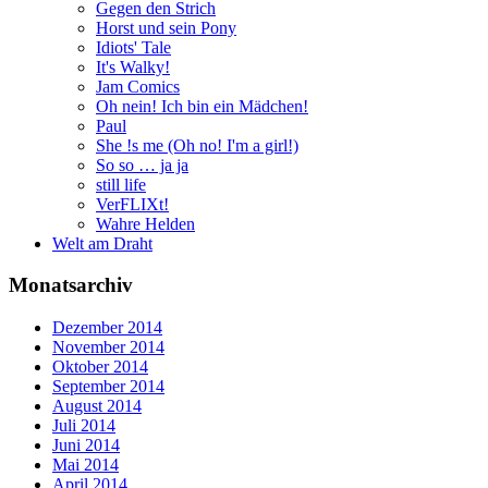
Gegen den Strich
Horst und sein Pony
Idiots' Tale
It's Walky!
Jam Comics
Oh nein! Ich bin ein Mädchen!
Paul
She !s me (Oh no! I'm a girl!)
So so … ja ja
still life
VerFLIXt!
Wahre Helden
Welt am Draht
Monatsarchiv
Dezember 2014
November 2014
Oktober 2014
September 2014
August 2014
Juli 2014
Juni 2014
Mai 2014
April 2014