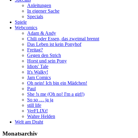
Anleitungen
In eigener Sache
Specials
Spiele
Webcomics
Adam & Andy
Chili oder Essen, das zweimal brennt
Das Leben ist kein Ponyhof
Freitag?
Gegen den Strich
Horst und sein Pony
Idiots' Tale
It's Walky!
Jam Comics
Oh nein! Ich bin ein Mädchen!
Paul
She !s me (Oh no! I'm a girl!)
So so … ja ja
still life
VerFLIXt!
Wahre Helden
Welt am Draht
Monatsarchiv