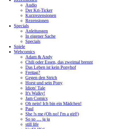
Audio
Der Kri-Ticker
Kurzrezensionen
Rezensionen
Specials
Anleitungen
In eigener Sache
Specials
Spiele
Webcomics
Adam & Andy
Chili oder Essen, das zweimal brennt
Das Leben ist kein Ponyhof
Freitag?
Gegen den Strich
Horst und sein Pony
Idiots' Tale
It's Walky!
Jam Comics
Oh nein! Ich bin ein Mädchen!
Paul
She !s me (Oh no! I'm a girl!)
So so … ja ja
still life