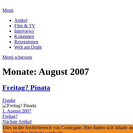
Menü
Artikel
Film & TV
Interviews
Kolumnen
Rezensionen
Welt am Draht
Menü schiessen
Monate:
August 2007
Freitag? Pinata
Frauke
1. August 2007
Freitag?
Nächste Artikel
Dies ist der Archivbereich von Comicgate. Hier finden sich Inhalte 
Zur aktuellen Website wechseln