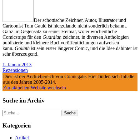
Der schottische Zeichner, Autor, Illustrator und
Cartoonist Tom Gauld ist hierzulande nicht sonderlich bekannt.
Ganz im Gegensatz zu seiner Heimat, wo er wöchentliche
Comicstrips für den
Guardian
zeichnet, in diversen Anthologien
publizierte und kleinere Buchveröffentlichungen aufweisen
kann.
Goliath
ist sein erster längerer Comic, und die Idee dahinter ist
sehr überzeugend.
1. Januar 2013
Rezensionen
Dies ist der Archivbereich von Comicgate. Hier finden sich Inhalte
aus den Jahren 2005-2014.
Zur aktuellen Website wechseln
Suche im Archiv
Suche
Kategorien
Artikel