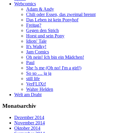
Webcomics
Adam & Andy
Chili oder Essen, das zweimal brennt
Das Leben ist kein Ponyhof
Freitag?
Gegen den Strich
Horst und sein Pony
Idiots' Tale
It's Walky!
Jam Comics
Oh nein! Ich bin ein Mädchen!
Paul
She !s me (Oh no! I'm a girl!)
So so … ja ja
still life
VerFLIXt!
Wahre Helden
Welt am Draht
Monatsarchiv
Dezember 2014
November 2014
Oktober 2014