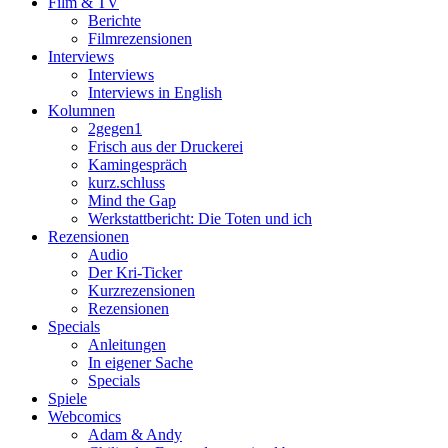
Film & TV
Berichte
Filmrezensionen
Interviews
Interviews
Interviews in English
Kolumnen
2gegen1
Frisch aus der Druckerei
Kamingespräch
kurz.schluss
Mind the Gap
Werkstattbericht: Die Toten und ich
Rezensionen
Audio
Der Kri-Ticker
Kurzrezensionen
Rezensionen
Specials
Anleitungen
In eigener Sache
Specials
Spiele
Webcomics
Adam & Andy