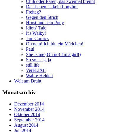
Chili oder Essen, das zweimal brennt
Das Leben ist kein Ponyhof
Freitag?
Gegen den Strich
Horst und sein Pony
Idiots' Tale
It's Walky!
Jam Comics
Oh nein! Ich bin ein Mädchen!
Paul
She !s me (Oh no! I'm a girl!)
So so … ja ja
still life
VerFLIXt!
Wahre Helden
Welt am Draht
Monatsarchiv
Dezember 2014
November 2014
Oktober 2014
September 2014
August 2014
Juli 2014