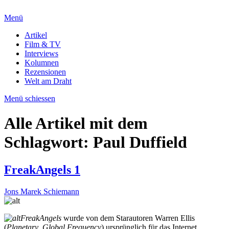
Menü
Artikel
Film & TV
Interviews
Kolumnen
Rezensionen
Welt am Draht
Menü schiessen
Alle Artikel mit dem
Schlagwort:
Paul Duffield
FreakAngels 1
Jons Marek Schiemann
FreakAngels
wurde von dem Starautoren Warren Ellis
(
Planetary
,
Global Frequency
) ursprünglich für das Internet