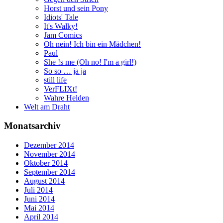
Horst und sein Pony
Idiots' Tale
It's Walky!
Jam Comics
Oh nein! Ich bin ein Mädchen!
Paul
She !s me (Oh no! I'm a girl!)
So so … ja ja
still life
VerFLIXt!
Wahre Helden
Welt am Draht
Monatsarchiv
Dezember 2014
November 2014
Oktober 2014
September 2014
August 2014
Juli 2014
Juni 2014
Mai 2014
April 2014