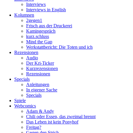
Interviews
Interviews in English
Kolumnen
2gegen1
Frisch aus der Druckerei
Kamingespräch
kurz.schluss
Mind the Gap
Werkstattbericht: Die Toten und ich
Rezensionen
Audio
Der Kri-Ticker
Kurzrezensionen
Rezensionen
Specials
Anleitungen
In eigener Sache
Specials
Spiele
Webcomics
Adam & Andy
Chili oder Essen, das zweimal brennt
Das Leben ist kein Ponyhof
Freitag?
Gegen den Strich