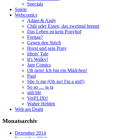
Specials
Spiele
Webcomics
Adam & Andy
Chili oder Essen, das zweimal brennt
Das Leben ist kein Ponyhof
Freitag?
Gegen den Strich
Horst und sein Pony
Idiots' Tale
It's Walky!
Jam Comics
Oh nein! Ich bin ein Mädchen!
Paul
She !s me (Oh no! I'm a girl!)
So so … ja ja
still life
VerFLIXt!
Wahre Helden
Welt am Draht
Monatsarchiv
Dezember 2014