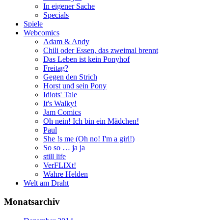
In eigener Sache
Specials
Spiele
Webcomics
Adam & Andy
Chili oder Essen, das zweimal brennt
Das Leben ist kein Ponyhof
Freitag?
Gegen den Strich
Horst und sein Pony
Idiots' Tale
It's Walky!
Jam Comics
Oh nein! Ich bin ein Mädchen!
Paul
She !s me (Oh no! I'm a girl!)
So so … ja ja
still life
VerFLIXt!
Wahre Helden
Welt am Draht
Monatsarchiv