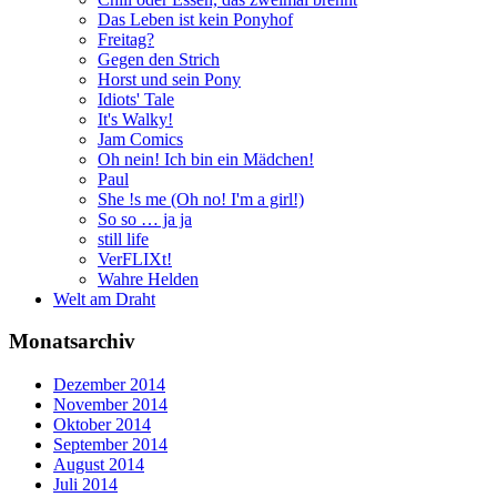
Das Leben ist kein Ponyhof
Freitag?
Gegen den Strich
Horst und sein Pony
Idiots' Tale
It's Walky!
Jam Comics
Oh nein! Ich bin ein Mädchen!
Paul
She !s me (Oh no! I'm a girl!)
So so … ja ja
still life
VerFLIXt!
Wahre Helden
Welt am Draht
Monatsarchiv
Dezember 2014
November 2014
Oktober 2014
September 2014
August 2014
Juli 2014