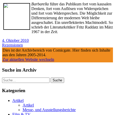
Barbarella
führe das Publikum fort vom kausalen
Denken, fort vom Auflösen von Widersprüchen
und fort vom Widersprechen. Die Möglichkeit zur
Differenzierung der modernen Welt bleibe
ausgeschaltet. Ein unreflektiertes Machtmodell. So
schrieb der Literaturkritiker Fritz Raddatz im März
1967 in der
Zeit
.
4. Oktober 2010
Rezensionen
Dies ist der Archivbereich von Comicgate. Hier finden sich Inhalte
aus den Jahren 2005-2014.
Zur aktuellen Website wechseln
Suche im Archiv
Suche
Kategorien
Artikel
Artikel
Messe- und Ausstellungsberichte
Film & TV