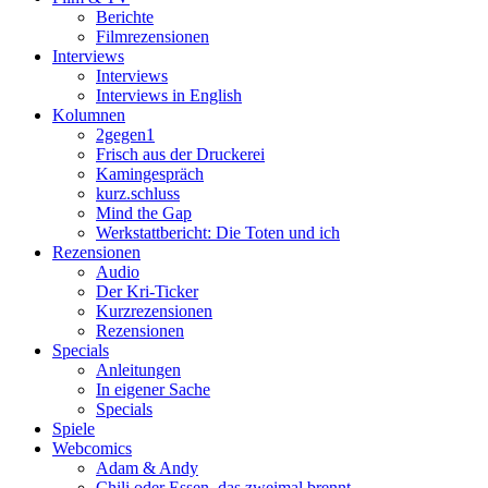
Berichte
Filmrezensionen
Interviews
Interviews
Interviews in English
Kolumnen
2gegen1
Frisch aus der Druckerei
Kamingespräch
kurz.schluss
Mind the Gap
Werkstattbericht: Die Toten und ich
Rezensionen
Audio
Der Kri-Ticker
Kurzrezensionen
Rezensionen
Specials
Anleitungen
In eigener Sache
Specials
Spiele
Webcomics
Adam & Andy
Chili oder Essen, das zweimal brennt