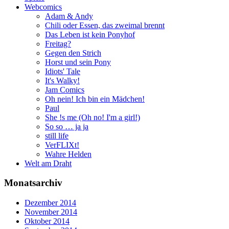
Webcomics
Adam & Andy
Chili oder Essen, das zweimal brennt
Das Leben ist kein Ponyhof
Freitag?
Gegen den Strich
Horst und sein Pony
Idiots' Tale
It's Walky!
Jam Comics
Oh nein! Ich bin ein Mädchen!
Paul
She !s me (Oh no! I'm a girl!)
So so … ja ja
still life
VerFLIXt!
Wahre Helden
Welt am Draht
Monatsarchiv
Dezember 2014
November 2014
Oktober 2014