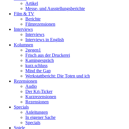
Artikel
Messe- und Ausstellungsberichte
Film & TV
Berichte
Filmrezensionen
Interviews
Interviews
Interviews in English
Kolumnen
2gegen1
Frisch aus der Druckerei
Kamingespräch
kurz.schluss
Mind the Gap
Werkstattbericht: Die Toten und ich
Rezensionen
Audio
Der Kri-Ticker
Kurzrezensionen
Rezensionen
Specials
Anleitungen
In eigener Sache
Specials
Spiele