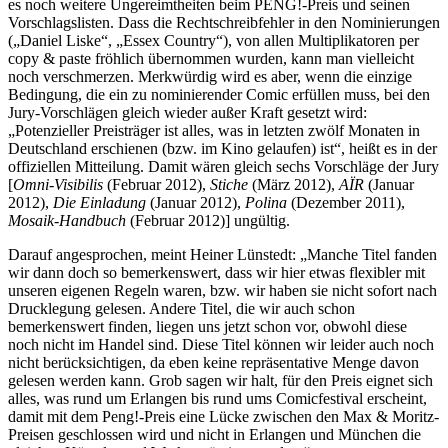
es noch weitere Ungereimtheiten beim PENG!-Preis und seinen
Vorschlagslisten. Dass die Rechtschreibfehler in den Nominierungen
(„Daniel Liske“, „Essex Country“), von allen Multiplikatoren per
copy & paste fröhlich übernommen wurden, kann man vielleicht
noch verschmerzen. Merkwürdig wird es aber, wenn die einzige
Bedingung, die ein zu nominierender Comic erfüllen muss, bei den
Jury-Vorschlägen gleich wieder außer Kraft gesetzt wird:
„Potenzieller Preisträger ist alles, was in letzten zwölf Monaten in
Deutschland erschienen (bzw. im Kino gelaufen) ist“, heißt es in der
offiziellen Mitteilung. Damit wären gleich sechs Vorschläge der Jury
[
Omni-Visibilis
(Februar 2012),
Stiche
(März 2012),
AÏR
(Januar
2012),
Die Einladung
(Januar 2012),
Polina
(Dezember 2011),
Mosaik-Handbuch
(Februar 2012)] ungültig.
Darauf angesprochen, meint Heiner Lünstedt: „Manche Titel fanden
wir dann doch so bemerkenswert, dass wir hier etwas flexibler mit
unseren eigenen Regeln waren, bzw. wir haben sie nicht sofort nach
Drucklegung gelesen. Andere Titel, die wir auch schon
bemerkenswert finden, liegen uns jetzt schon vor, obwohl diese
noch nicht im Handel sind. Diese Titel können wir leider auch noch
nicht berücksichtigen, da eben keine repräsentative Menge davon
gelesen werden kann. Grob sagen wir halt, für den Preis eignet sich
alles, was rund um Erlangen bis rund ums Comicfestival erscheint,
damit mit dem Peng!-Preis eine Lücke zwischen den Max & Moritz-
Preisen geschlossen wird und nicht in Erlangen und München die