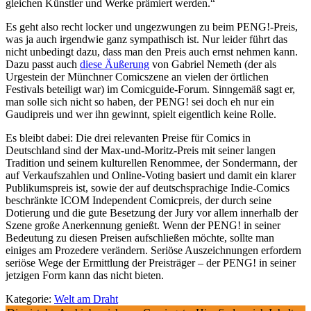
gleichen Künstler und Werke prämiert werden.“
Es geht also recht locker und ungezwungen zu beim PENG!-Preis,
was ja auch irgendwie ganz sympathisch ist. Nur leider führt das
nicht unbedingt dazu, dass man den Preis auch ernst nehmen kann.
Dazu passt auch
diese Äußerung
von Gabriel Nemeth (der als
Urgestein der Münchner Comicszene an vielen der örtlichen
Festivals beteiligt war) im Comicguide-Forum. Sinngemäß sagt er,
man solle sich nicht so haben, der PENG! sei doch eh nur ein
Gaudipreis und wer ihn gewinnt, spielt eigentlich keine Rolle.
Es bleibt dabei: Die drei relevanten Preise für Comics in
Deutschland sind der Max-und-Moritz-Preis mit seiner langen
Tradition und seinem kulturellen Renommee, der Sondermann, der
auf Verkaufszahlen und Online-Voting basiert und damit ein klarer
Publikumspreis ist, sowie der auf deutschsprachige Indie-Comics
beschränkte ICOM Independent Comicpreis, der durch seine
Dotierung und die gute Besetzung der Jury vor allem innerhalb der
Szene große Anerkennung genießt. Wenn der PENG! in seiner
Bedeutung zu diesen Preisen aufschließen möchte, sollte man
einiges am Prozedere verändern. Seriöse Auszeichnungen erfordern
seriöse Wege der Ermittlung der Preisträger – der PENG! in seiner
jetzigen Form kann das nicht bieten.
Kategorie:
Welt am Draht