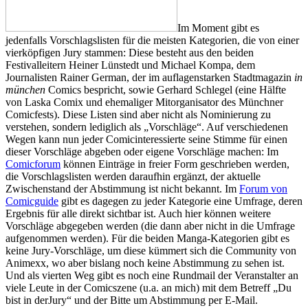
Im Moment gibt es
jedenfalls Vorschlagslisten für die meisten Kategorien, die von einer
vierköpfigen Jury stammen: Diese besteht aus den beiden
Festivalleitern Heiner Lünstedt und Michael Kompa, dem
Journalisten Rainer German, der im auflagenstarken Stadtmagazin
in
münchen
Comics bespricht, sowie Gerhard Schlegel (eine Hälfte
von Laska Comix und ehemaliger Mitorganisator des Münchner
Comicfests). Diese Listen sind aber nicht als Nominierung zu
verstehen, sondern lediglich als „Vorschläge“. Auf verschiedenen
Wegen kann nun jeder Comicinteressierte seine Stimme für einen
dieser Vorschläge abgeben oder eigene Vorschläge machen: Im
Comicforum
können Einträge in freier Form geschrieben werden,
die Vorschlagslisten werden daraufhin ergänzt, der aktuelle
Zwischenstand der Abstimmung ist nicht bekannt. Im
Forum von
Comicguide
gibt es dagegen zu jeder Kategorie eine Umfrage, deren
Ergebnis für alle direkt sichtbar ist. Auch hier können weitere
Vorschläge abgegeben werden (die dann aber nicht in die Umfrage
aufgenommen werden). Für die beiden Manga-Kategorien gibt es
keine Jury-Vorschläge, um diese kümmert sich die Community von
Animexx, wo aber bislang noch keine Abstimmung zu sehen ist.
Und als vierten Weg gibt es noch eine Rundmail der Veranstalter an
viele Leute in der Comicszene (u.a. an mich) mit dem Betreff „Du
bist in derJury“ und der Bitte um Abstimmung per E-Mail.