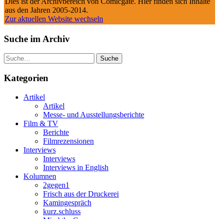
Dies ist der Archivbereich von Comicgate. Hier finden sich Inhalte
aus den Jahren 2005-2014.
Zur aktuellen Website wechseln
Suche im Archiv
Suche
Kategorien
Artikel
Artikel
Messe- und Ausstellungsberichte
Film & TV
Berichte
Filmrezensionen
Interviews
Interviews
Interviews in English
Kolumnen
2gegen1
Frisch aus der Druckerei
Kamingespräch
kurz.schluss