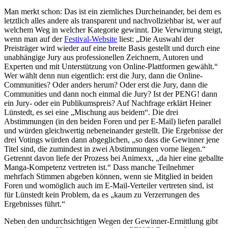
Man merkt schon: Das ist ein ziemliches Durcheinander, bei dem es
letztlich alles andere als transparent und nachvollziehbar ist, wer auf
welchem Weg in welcher Kategorie gewinnt. Die Verwirrung steigt,
wenn man auf der
Festival-Website
liest: „Die Auswahl der
Preisträger wird wieder auf eine breite Basis gestellt und durch eine
unabhängige Jury aus professionellen Zeichnern, Autoren und
Experten und mit Unterstützung von Online-Plattformen gewählt.“
Wer wählt denn nun eigentlich: erst die Jury, dann die Online-
Communities? Oder anders herum? Oder erst die Jury, dann die
Communities und dann noch einmal die Jury? Ist der PENG! dann
ein Jury- oder ein Publikumspreis? Auf Nachfrage erklärt Heiner
Lünstedt, es sei eine „Mischung aus beidem“. Die drei
Abstimmungen (in den beiden Foren und per E-Mail) liefen parallel
und würden gleichwertig nebeneinander gestellt. Die Ergebnisse der
drei Votings würden dann abgeglichen, „so dass die Gewinner jene
Titel sind, die zumindest in zwei Abstimmungen vorne liegen.“
Getrennt davon liefe der Prozess bei Animexx, „da hier eine geballte
Manga-Kompetenz vertreten ist.“ Dass manche Teilnehmer
mehrfach Stimmen abgeben können, wenn sie Mitglied in beiden
Foren und womöglich auch im E-Mail-Verteiler vertreten sind, ist
für Lünstedt kein Problem, da es „kaum zu Verzerrungen des
Ergebnisses führt.“
Neben den undurchsichtigen Wegen der Gewinner-Ermittlung gibt